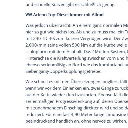
Nutzwertoptimierer hat VW bereits zahlr
besonders elegant sein, weshalb er sich 
seine Kotflügel selbstbewusster in die B
Coupé-Assoziationen, die breite, bis an
sichtbaren Karosseriefugen.
Darüber hinaus darf der
Arteon
als erste
Zöller mit Serie-35-Reifen? Wer schön sei
VW-Ingenieure eigens neue
Adaptivdämp
einen größeren
Maximaldurchmesser
, d
entgegensetzt. Für ein geschmeidiges Ab
die Comfort-Stellung hinaus auf Comfort+
Tatsächlich spricht das Fahrwerk äußers
an ohne nachzuwippen oder die Kontrolle 
kritischen Fahrzustand – etwa in schnell
Dämpferventile, wodurch die Abstimmung