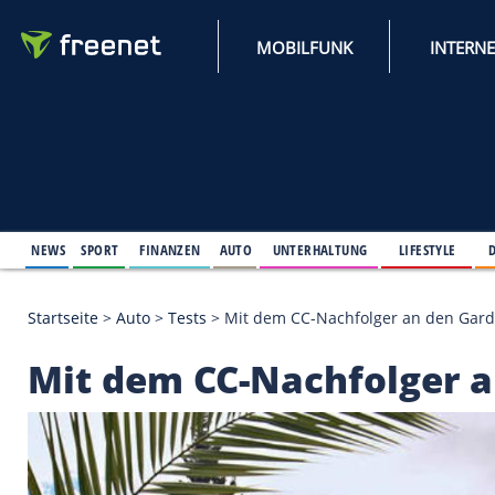
MOBILFUNK
NEWS
SPORT
FINANZEN
AUTO
UNTERHALTUNG
L
Startseite
>
Auto
>
Tests
>
Mit dem CC-Nachfolger 
Mit dem CC-Nachfol