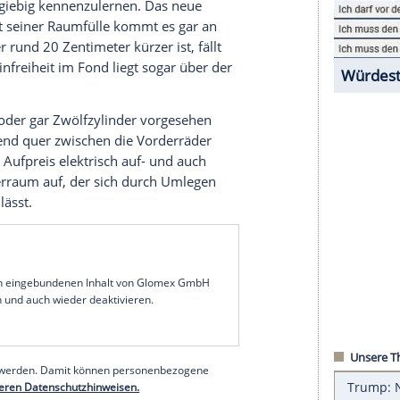
nd Algorithmen die schnellste Verbindung
 diese Momente vermissen: einfach mal rechts
 kräftige Allgäu-Sonne genießen.
er Algorithmus für bekloppt halten. Fotograf
 Norditalien als Kulisse für den neuen
VW Arteon
.
obahnen wählen wir Umwege über Landstraßen,
r Fernpass, nehmen anschließend nicht das
inkeligen Reschenpass. Dauert länger, macht
ich mal ausgiebig kennenzulernen. Das neue
 Passat, mit seiner Raumfülle kommt es gar an
 Obwohl er rund 20 Zentimeter kürzer ist, fällt
aus, die Beinfreiheit im Fond liegt sogar über der
sen Acht- oder gar Zwölfzylinder vorgesehen