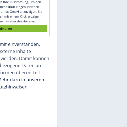
Video
Empfohlener externer Inhalt:
Glomex GmbH
Wir benötigen Ihre Zustimmung, um den
von unserer Redaktion eingebundenen
Inhalt von Glomex GmbH anzuzeigen. Sie
können diesen mit einem Klick anzeigen
lassen und auch wieder deaktivieren.
jetzt aktivieren
Ich bin damit einverstanden,
dass mir externe Inhalte
angezeigt werden. Damit können
personenbezogene Daten an
Drittplattformen übermittelt
werden.
Mehr dazu in unseren