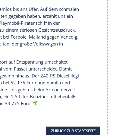
d und so das lästige Gekurbel beim Einparken
 Limousine fühlt sich der
Arteon
daher
 zu wirken.
zent Steigung sind wir über den Berg und legen
ier stand einst das Dörfchen Graun, von dem nur
. Das restliche Dorf musste kurz nach dem
romerzeugung Platz machen. Eine Ausstellung am
svolle Geschichte des Großprojekts. Wir haben
ir viel besser durchgekommen als erwartet.
Kilometern bis zum
Gardasee
. Der
Arteon
klinkt
, sein Radarsensor hält automatisch den Abstand
immer mediterraner werdenden Landschaft zu
l Angst haben, ein Tempolimit zu übersehen, die