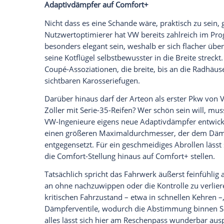
sind, darf sich der
Arteon
seine Aggregat
klemmen. Hinter der riesigen Heckklapp
wieder zusurrt, tut sich ein 563 Liter f
der Rückbank wie bei einem Kombi flexibe
Empfohlener externer Inhalt:
Glomex GmbH
Wir benötigen Ihre Zustimmung, um den von un
anzuzeigen. Sie können diesen mit einem Klick a
jetzt aktivieren
Ich bin damit einverstanden, dass mir externe In
Daten an Drittplattformen übermittelt werden.
Meh
Adaptivdämpfer auf Comfort+
Nicht dass es eine Schande wäre, praktis