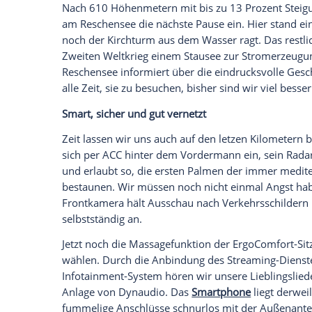
alles lässt sich hier am Reschenpass wun
und schnelle Kurven gibt es schließlich g
VW
Arteon
Top-Diesel immer mit Allrad
Was jedoch überrascht: An einem ganz n
hier so gut wie nichts los. Ab und zu mu
mit 240 TDI-PS zum kurzen Vergnügen wir
2.000/min seine vollen 500 Nm auf die K
schlupfarm mit dem
Asphalt
. Das 4Moti
Hinterachse die Kraftverteilung zwischen 
ebenso serienmäßig an Bord wie das kom
Siebengang-Doppelkupplungsgetriebe.
Wie schnell es mit den Übersetzungen jon
wenn wir vor dem Einlenken ein, zwei G
auf der Kette wieder durchzustarten. Eb
serienmäßigen Progressivlenkung auf, d