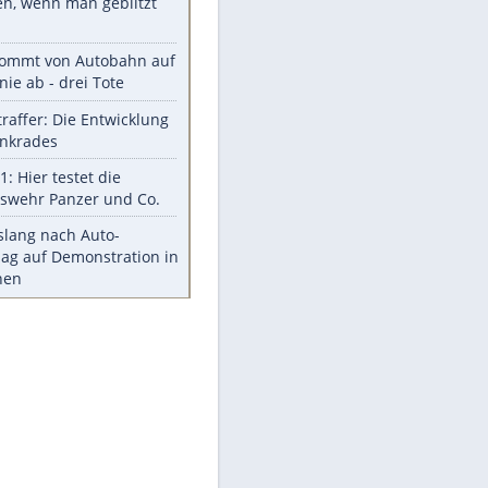
Aufruhr!
Was bei der Vogelfütterung
wirklich sinnvoll ist
"Infanti-No Go": Pressestimmen
zum Verbleib des FIFA-Chefs
Im Zeitraffer: Die Entwicklung
des Lenkrades
Lebensmittel, die nicht schlecht
werden
Sicherheitstools: 5 Mythen im
Check
Meistgelesen
Mit diesen Strafen muss man