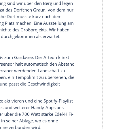
derbar ausprobieren, mehrfach geflickte Straßen
enug.
ormalen Mittwoch außerhalb der Schulferien ist
ss mal ein Traktor oder Lkw überholt werden, was
d. Der Zweiliter-Biturbo wuchtet schon unter
urbelwelle und verzahnt sie per
Allradantrieb
on-System, bei dem eine Lamellenkupplung an der
vorn und hinten regelt, ist beim Top-Diesel
fortabel und dennoch zackig schaltende
gliert, fällt vor allem im manuellen Modus auf,
änge zurückschalten, um ab Kurvenmitte mit Zug
enso fällt die gelungene Abstimmung der
eren Übersetzung über eine variable Verzahnung