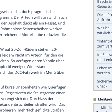
e platzsparend quer zwischen die Vorderräder
e, die gegen
Aufpreis
elektrisch auf- und auch
assender Kofferraum auf, der sich durch Umlegen
l beladen lässt.
serer Redaktion eingebundenen Inhalt von Glomex GmbH
nzeigen lassen und auch wieder deaktivieren.
halte angezeigt werden. Damit können personenbezogene
r dazu in unseren Datenschutzhinweisen.
ch zu sein, gewiss nicht, doch pragmatische