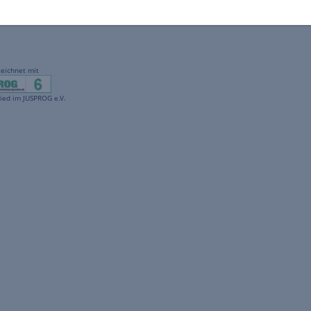
gekennzeichnet mit
freenet ist Mitglied im JUSPROG e.V.