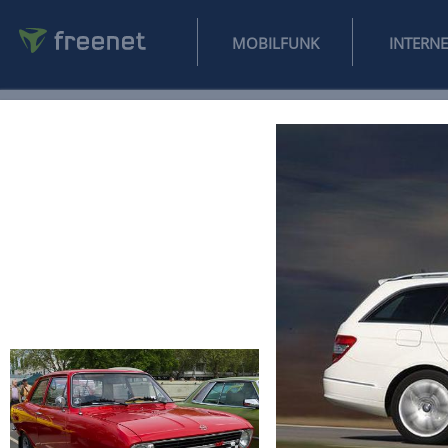
MOBILFUNK
NEWS
SPORT
FINANZEN
AUTO
UNTERHALTUNG
L