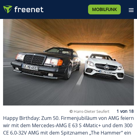
MOBILFUNK
©
Hans-Dieter Seufert
Happy Birthday: Zum 50. Firmenjubiläum von AMG feiern
wir mit dem Mercedes-AMG E 63 S 4Matic+ und dem 300
CE 6.0-32V AMG mit dem Spitznamen „The Hammer“ ein