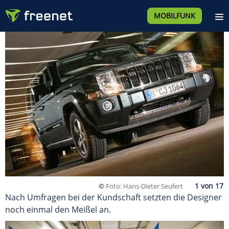
MOBILFUNK
©
Foto: Hans-Dieter Seufert
Nach Umfragen bei der Kundschaft setzten die Designer
noch einmal den Meißel an.