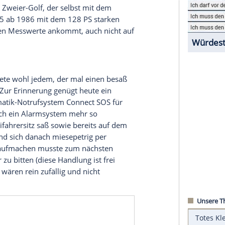
Ruhe lassen, drängt sie dauernd zur
Rückkehr
.
ion bei
Seat
, als sie dort trommelwirbelten: „Die
amm! Ladys and Gentlemen: Der neue …“ Ja, und
 die Bühne.
twas untereuphorisiert auf die Beschwörung und
twas empfindlich dazu, wenn es dabei einen
im Fall des
Toledo
nun wenig Gefahr. Umso mehr
4 und mit 104 PS. Schon der 1,6-Liter-Motor
ahrverhalten
des 205. Bis heute halten ihn viele
 Wie schmeichelhaft – für den Golf, der sich viel
ls moppeliger Zweier-Golf, der selbst mit dem
t wie der 205 ab 1986 mit dem 128 PS starken
 auf die reinen Messwerte ankommt, auch nicht auf
ubt.