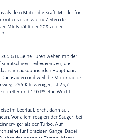
nkern an den Modellnamen“ versteht. Na gut,
st das exakt die doppelte Leistung wie beim ersten
chließen, dass er nicht 103 oder 105 PS hatte,
ustert der
Turbo
den Motor auf 300 Nm, 25 mehr
, normalen 208 GTi. So bringt es der Jubi-208 auf
nser 205 mit dem 1,9-Liter-Kat-Motor. Und ja, es
sen-Differenzialsperre an der
Vorderachse
um
 aus Kurven heraus. Allerdings nur, wenn du es
ss nicht zusätzlich das
ESP
schlupfkontrollierend
piges
Kompetenzgerangel
. Nässe? Kalte Reifen?
hter so heftig untersteuernd voran, dass ihn nur
bringen kann. Genau: Der Lastwechsel-Kick kehrt
s
ESP
auf einer legereren Kennlinie regelt.