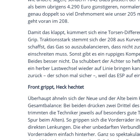
Und sollte uns der um zehn Millimeter ti
30th tatsächlich das Gefühl des
Peugeot
2
maskieren. Dann ignorieren wir die Unerg
die Ruppigkeit seines Fahrwerks und ver
Also los.
Die tief montierten Schalensitze geben k
den Raum. Es misst 35 Zentimeter Durchm
hochwertige Printprodukt, wenn Sie es z
Oberkante auf Höhe der Nasenspitze lieg
im 208 erheischt.
Peugeot
208 GTi leistet 208 PS
Schlüsseldreh, und der 1,6-Liter-Turbo
Endrohr, das dem 30th ebenso vorbehalten
Bremssättel und Fußmatten mit Peugeot-S