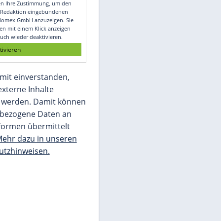
Video
Empfohlener externer Inhalt:
Glomex GmbH
Wir benötigen Ihre Zustimmung, um den
von unserer Redaktion eingebundenen
Inhalt von Glomex GmbH anzuzeigen. Sie
können diesen mit einem Klick anzeigen
lassen und auch wieder deaktivieren.
jetzt aktivieren
Ich bin damit einverstanden,
dass mir externe Inhalte
angezeigt werden. Damit können
personenbezogene Daten an
Drittplattformen übermittelt
werden.
Mehr dazu in unseren