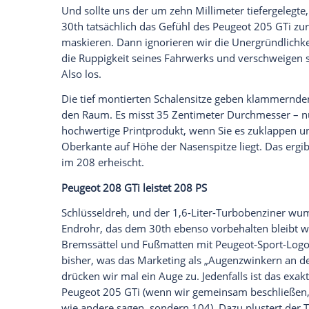
Ich bin damit einverstanden, dass mir externe In
Daten an Drittplattformen übermittelt werden.
Meh
Während wir mit dem
Peugeot
205 GTi no
Jubiläums-208-GTi an. Und ja, wir haben 
diesem mattschwarzen Überstreifer von
Fragen uns das noch immer, weil selbst 
antwortet.
Peugeot
205 GTi mit leichtfertigem Hand
Der Zauber des
Peugeot
205 GTi gründet 
Handling meist einhergeht mit jenem küh
Fehleinschätzung
von Risiko ergibt. Doch 
wir dem Förderverein der Grundschule be
betreuungsgeldberechtigt sind, noch imm
unwiederbringlicher Landstraßentouren h