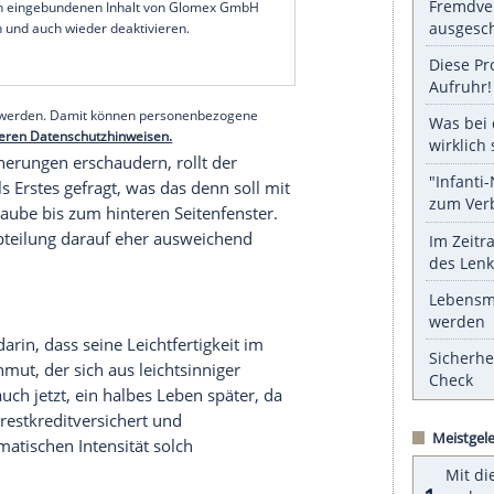
5 PS eröffnete wohl jedem, der mal einen besaß
de
.bildung. Zur Erinnerung genügt heute ein
en 208: Telematik-Notrufsystem Connect SOS für
 205, wo solch ein Alarmsystem mehr so
 auf dem Beifahrersitz saß sowie bereits auf dem
bsetzte – und sich danach miesepetrig per
ich reumütig aufmachen musste zum nächsten
n Traktor zu bitten (diese Handlung ist frei
 Personen wären rein zufällig und nicht
serer Redaktion eingebundenen Inhalt von Glomex GmbH
nzeigen lassen und auch wieder deaktivieren.