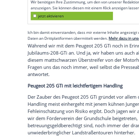
Selbst ein
Peugeot
205 GTi mit 60 oder 7
oder nur fuhr, die Möglichkeit zur
Legen
kleiner Wink aus der Preisliste des neu
270 Euro. Und schon sitzt du wieder im
telepathisch veranlagt war, Bettina hieß,
Weg in den Acker den gellenden Notruf a
Anhalter ins Dorf. Während der Pilot s
Bauernhof, um dort um Nachsicht und eine
erfunden. Ähnlichkeiten mit schreibenden
beabsichtigt).
Empfohlener externer Inhalt:
Glomex GmbH
Wir benötigen Ihre Zustimmung, um den von un
anzuzeigen. Sie können diesen mit einem Klick a
jetzt aktivieren