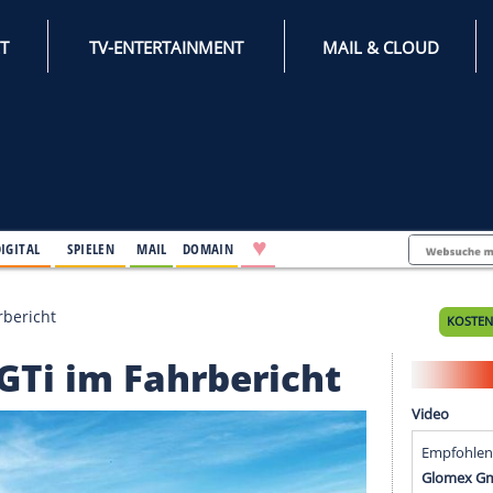
INTERNET
TV-ENTERTAINMENT
♥
IFESTYLE
DIGITAL
SPIELEN
MAIL
DOMAIN
 GTi im Fahrbericht
 208 GTi im Fahrberich