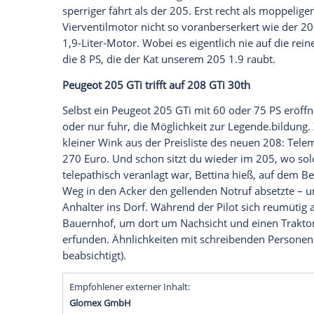
Man kann
Legenden
wohl nicht mehr in 
Gern erinnern wir uns an eine Präsentat
Legende
kehrt zurück! Taramtamtamtamt
dann rumpelte tatsächlich der
Toledo
auf
Man mag uns also nachsehen, dass wir e
Rückkehr
von
Legenden
reagieren. Und e
unserer Helden betrifft. Gut, da bestand 
beim
Peugeot
205 GTi. Alles begann 198
hyperaktiviert das ohnehin leichtfertige
F
für den wahren Nachfolger des Golf I GTI.
sperriger fährt als der 205. Erst recht a
Vierventilmotor
nicht so voranberserker
1,9-Liter-Motor. Wobei es eigentlich nie
die 8 PS, die der Kat unserem 205 1.9 ra
Peugeot
205 GTi trifft auf 208 GTi 30th