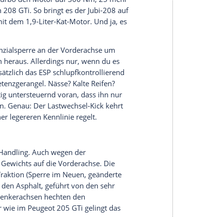
efergelegte, spurverbreiterte
Peugeot
208 GTi
05 GTi zurückbringen, darf er sich gern schwarz
ründlichkeit seines Infotainments, akzeptieren
schweigen sein übernervöses Spurrillentändeln.
lammernden Halt. Das kleine Lenkrad steht weit in
esser – nur ein Tacken mehr also als dieses
uklappen und quer halten. Und zwar so, dass die
t. Das ergibt recht genau den Ausblick, den man
benziner wummert aus dem Doppelauspuff-
 bleibt wie die 18-Zoll-Leichtmetallräder,
port-Logo. 208 PS hat der GTi nun, 8 mehr als