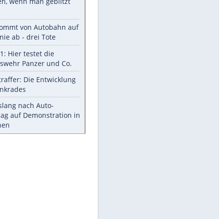
Aufruhr!
Was bei der Vogelfütterung
wirklich sinnvoll ist
"Infanti-No Go": Pressestimmen
zum Verbleib des FIFA-Chefs
Im Zeitraffer: Die Entwicklung
des Lenkrades
Lebensmittel, die nicht schlecht
werden
Sicherheitstools: 5 Mythen im
Check
Meistgelesen
Mit diesen Strafen muss man