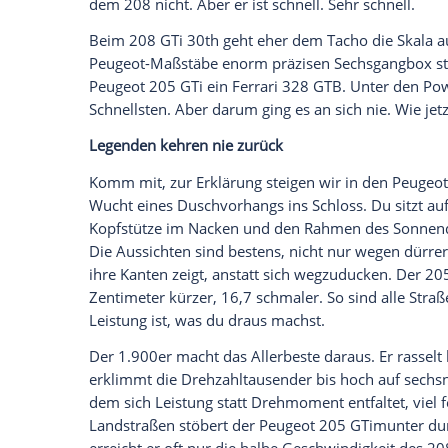
bisher, was das Marketing als „Augenzwi
drücken wir mal ein Auge zu. Jedenfalls i
Peugeot
205 GTi (wenn wir gemeinsam bes
wie andere sagen, sondern 104). Dazu pl
als beim übrigens 4.290 Euro günstigeren
genau doppelt so viel
Drehmoment
wie u
geht voran im 208.
Damit das klappt, kümmert sich eine Tor
Grip. Traktionsstark stemmt sich der 208
schaffst, das
Gas
so auszubalancieren, da
einschreiten muss. Sonst gibt es ein rup
Beides besser nicht. Da schubbert der Ac
ein herber Lastwechsel wieder auf Linie 
zurück – der schon mal sicher –, weil da
Front grippt,
Heck
hechtet