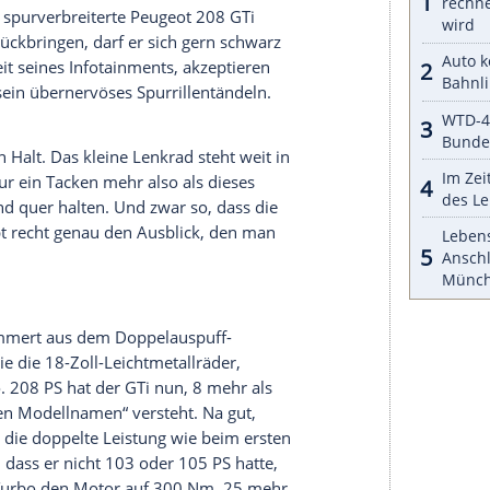
halte angezeigt werden. Damit können personenbezogene
r dazu in unseren Datenschutzhinweisen.
ch in Erinnerungen erschaudern, rollt der
uns auch als Erstes gefragt, was das denn soll mit
 der
Motorhaube
bis zum hinteren
Seitenfenster
.
die
Presseabteilung
darauf eher ausweichend
ling
vor allem darin, dass seine
Leichtfertigkeit
im
nen Jungenmut, der sich aus leichtsinniger
jagen wir auch jetzt, ein halbes Leben später, da
igetreten, restkreditversichert und
er der dramatischen Intensität solch
interher.