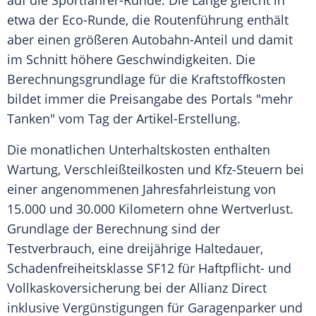
auf die Sportfahrer-Runde. Die Länge gleicht in
etwa der Eco-Runde, die
Routenführung
enthält
aber einen größeren Autobahn-Anteil und damit
im Schnitt höhere
Geschwindigkeiten
. Die
Berechnungsgrundlage für die
Kraftstoffkosten
bildet immer die
Preisangabe
des Portals "mehr
Tanken" vom Tag der Artikel-Erstellung.
Die monatlichen
Unterhaltskosten
enthalten
Wartung, Verschleißteilkosten und Kfz-Steuern bei
einer angenommenen
Jahresfahrleistung
von
15.000 und 30.000 Kilometern ohne Wertverlust.
Grundlage
der Berechnung sind der
Testverbrauch
, eine dreijährige Haltedauer,
Schadenfreiheitsklasse
SF12 für Haftpﬂicht- und
Vollkaskoversicherung
bei der Allianz Direct
inklusive
Vergünstigungen
für Garagenparker und