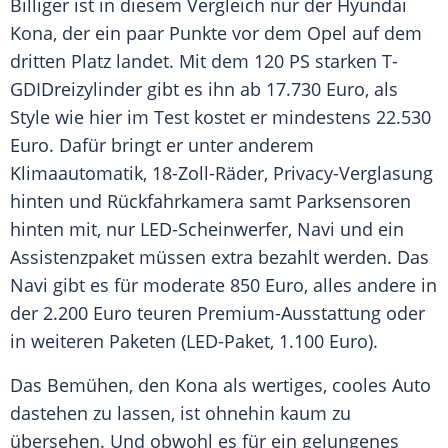
Billiger ist in diesem
Vergleich
nur der Hyundai
Kona
, der ein paar Punkte vor dem
Opel
auf dem
dritten Platz landet. Mit dem 120 PS starken T-
GDIDreizylinder gibt es ihn ab 17.730
Euro
, als
Style
wie hier im
Test
kostet er mindestens 22.530
Euro
. Dafür bringt er unter anderem
Klimaautomatik, 18-Zoll-Räder, Privacy-Verglasung
hinten und Rückfahrkamera samt Parksensoren
hinten mit, nur LED-Scheinwerfer,
Navi
und ein
Assistenzpaket müssen extra bezahlt werden. Das
Navi
gibt es für moderate 850
Euro
, alles andere in
der 2.200
Euro
teuren Premium-Ausstattung oder
in weiteren Paketen (LED-Paket, 1.100 Euro).
Das Bemühen, den
Kona
als wertiges, cooles Auto
dastehen zu lassen, ist ohnehin kaum zu
übersehen. Und obwohl es für ein gelungenes