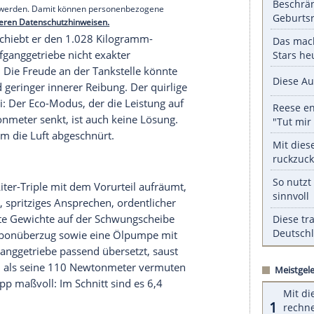
ntile elektrohydraulisch, was größere Freiheiten
läst ein Turbolader mit bis zu 1,4 bar an, bevor
 kommt ein verdichtetes Fahrerlebnis – allerdings
iat-500-Twinair-Pilot die Drehzahlmesser-Nadel
trotz des maximalen Drehmoments bei 1.900/min.
Zweizylinder-Bude.
serer Redaktion eingebundenen Inhalt von Glomex GmbH
nzeigen lassen und auch wieder deaktivieren.
halte angezeigt werden. Damit können personenbezogene
r dazu in unseren Datenschutzhinweisen.
 knurrend schiebt er den 1.028 Kilogramm-