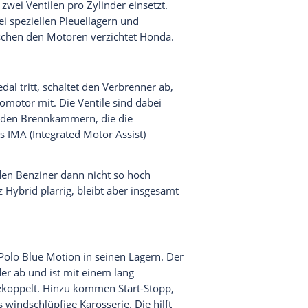
g, ein absurd auf den NEFZ-Verbrauchstest
Übersetzung und Gangsprünge passen im Alltag.
utobahn, leuchtet allerdings permanent die
so schlimm ist es nicht, der 968 Kilogramm
mit, überzeugt durchweg mit feinen Manieren
100 km.
bia. Der 86 PS starke, direkteinspritzende Turbo-
gts? Vor allem an seinen 160
Newtonmetern
, die
h anliegen. So empfiehlt er sich als vollwertiger
rt wäre, obwohl
Skoda
ihn mit einer NEFZ-
 TSI ist das schnurz; er zieht kräftig von unten
hörbar und schweigt praktisch an der Ampel, obwohl
angt der komfortable
Skoda
Fabia den meisten Sprit