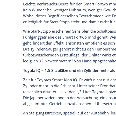
Viersitzer
Fiat
500 Twinair an. Schade, da
funktioniert, dann wäre das Vergnügen n
ebenfalls größer sein, trotz Start-Stopp-
Charakter fordert eben Tribut – 6,2 L/10
58 PS und das Drehmoment von 145 au
Dann fühlt sich der
Fiat
500 Twinair an, a
Spritziger
Dreizylinder
im
Nissan
Micra
Abgeschnürt? Nicht beim
Nissan
Micra
, 
Dreizylinder
seien ärmlich. Befriedigende
Durchzug. Neugierig? Dann Details: Vers
verringern Leerlaufvibrationen, Kolben
variablem Hub
Reibung
. Vom etwas hake
der Eintonner
Nissan
Micra
zügig los, wir
lassen. Und er trinkt trotz des Verzichts 
L/100 km.