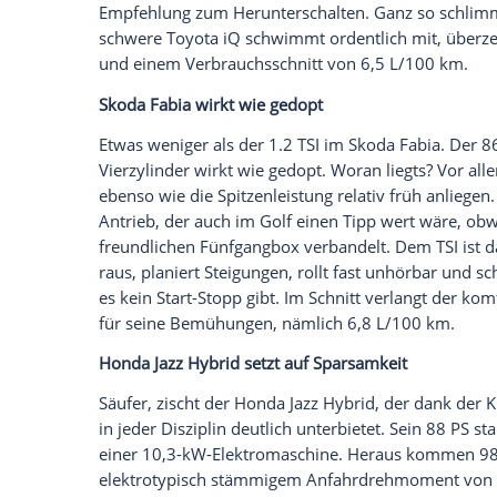
Leichte Verbrauchs-Beute für den
Smart 
Kein Wunder bei weniger Hubraum, weni
Wobei dieser Begriff derselben Textsch
er lediglich für Start-Stopp steht und dam
Wie Start-Stopp erscheinen Sensiblen die
Fünfganggetriebe
des
Smart
Fortwo mhd 
geht, lindert den Effekt, ansonsten empfi
Dreizylinder-Sauger gehört nicht zu den
turbozwitschernden Erstauflage, der Einl
lediglich 92
Newtonmetern
? Von Hand ti
Toyota iQ – 1,5 Sitzplätze und ein
Zylind
Zeit für Toyotas Smart-Klon iQ. Er wirft 
Zylinder
mehr in die Schlacht. Unter sei
tatsächlich drunter – sitzt der 1,3-Liter