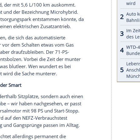
ss sein
Fünfganggetriebe
nicht exakter
och größer. Die Freude an der
Tankstelle
könnte
Funktion und geringer innerer
Reibung
. Der quirlige
0 km. Wobei: Der Eco-Modus, der die Leistung auf
f 100
Newtonmeter
senkt, ist auch keine Lösung.
ls würde ihm die Luft abgeschnürt.
dessen 1,2-Liter-Triple mit dem Vorurteil aufräumt,
 Laufkultur, spritziges Ansprechen, ordentlicher
etzt platzierte Gewichte auf der Schwungscheibe
ringe mit Karbonüberzug sowie eine Ölpumpe mit
ligen
Fünfganggetriebe
passend übersetzt, saust
kt kräftiger, als seine 110
Newtonmeter
vermuten
auf Start-Stopp maßvoll: Im Schnitt sind es 6,4