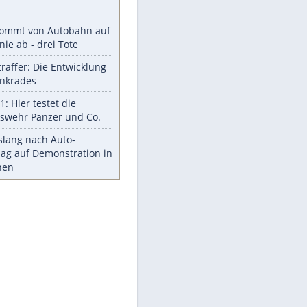
Stars heute
Diese Autos haben uns verlassen
Reese entschuldigt sich bei Fans:
"Tut mir aufrichtig leid"
Mit diesen Tricks wird der Grill
ruckzuck sauber
So nutzt man alte Smartphones
sinnvoll
Diese traumhaften Orte liegen in
Deutschland
Meistgelesen
Mit diesen Strafen muss man
rechnen, wenn man geblitzt