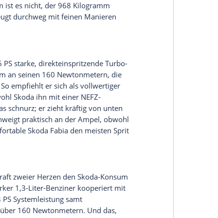
Fortwo
mhd, der mit 5,6 L/100 km auskommt.
ger Gewicht und der Bezeichnung Microhybrid.
miede wie Entsorgungspark entstammen könnte, da
it nicht für einen elektrischen Zusatzantrieb.
 Schaltpausen, die sich das automatisierte
gönnt. Wer vor dem Schalten etwas vom Gas
ehlt es sich aber draufzubleiben. Der 71-PS-
 Temperamentsbolzen. Vorbei die Zeit der munter
iter wirkt etwas blutleer. Wen wundert es bei
ppgeschaltet wird die Sache munterer.
er
mehr als der Smart
nicht nur anderthalb Sitzplätze, sondern auch einen
ner Fronthaube – wir haben nachgesehen, er passt
-Toyota-Universalmotor mit 98 PS und Start-Stopp.