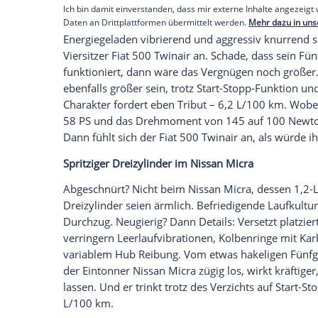
Statt per Nockenwelle steuert er seine Ve
bei den Steuerzeiten ermöglicht. Zudem b
mit zehn zu eins verdichtet wird. Heraus
erst ab 3.000/min. Darunter sollte der F
nicht fallen lassen, sonst wirds müde, 
Darüber kommt umso mehr Leben in die 
Empfohlener externer Inhalt:
Glomex GmbH
Wir benötigen Ihre Zustimmung, um den von un
anzuzeigen. Sie können diesen mit einem Klick a
jetzt aktivieren
Ich bin damit einverstanden, dass mir externe In
Daten an Drittplattformen übermittelt werden.
Meh
Energiegeladen vibrierend und aggressiv