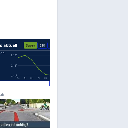
Datenschutzhinweisen.
eufert
lo