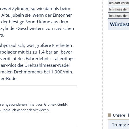
. Da werden Energiewenden postuliert, das Land
dern gespickt. Die
Mercedes
S-Klasse nagelt mit
ant, seinen Mittelmotor-Glühern ebensolche
n? Wer weiß. Wir beantworten lieber die Frage,
 jetzt geführt hat: zu einem bunten Angebot von
ner über Turbovierzylinder und Dreizylinder-
air nur noch zwei
Zylinder
, so wie damals beim
fast wie der Alte, jubeln sie, wenn der Eintonner
lauben gar, der biestige Sound käme aus dem
bei den Vierzylinder-Geschwistern vorn zwischen
iniges anders.