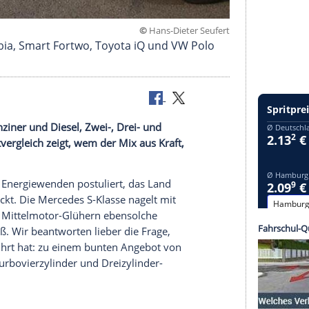
©
Hans-Dieter S
a, Skoda Fabia, Smart Fortwo, Toyota iQ und VW Po
chstest
.
Benziner
und Diesel, Zwei-, Drei- und
ßer
Konzeptvergleich
zeigt, wem der Mix aus Kraft,