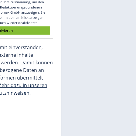
Video
Empfohlener externer Inhalt:
Glomex GmbH
Wir benötigen Ihre Zustimmung, um den
von unserer Redaktion eingebundenen
Inhalt von Glomex GmbH anzuzeigen. Sie
können diesen mit einem Klick anzeigen
lassen und auch wieder deaktivieren.
jetzt aktivieren
Ich bin damit einverstanden,
dass mir externe Inhalte
angezeigt werden. Damit können
personenbezogene Daten an
Drittplattformen übermittelt
werden.
Mehr dazu in unseren