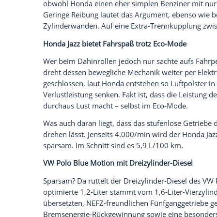
Die Japaner widerstanden der Versuchun
abgestimmtes Getriebe anzuflanschen – 
An Steigungsstrecken, speziell auf der A
Empfehlung zum Herunterschalten. Ganz 
schwere
Toyota
iQ schwimmt ordentlich 
und einem Verbrauchsschnitt von 6,5 L/
Skoda Fabia wirkt wie gedopt
Etwas weniger als der 1.2 TSI im
Skoda
Fa
Vierzylinder wirkt wie gedopt. Woran lie
ebenso wie die Spitzenleistung relativ frü
Antrieb, der auch im Golf einen Tipp we
freundlichen Fünfgangbox verbandelt. Dem
raus, planiert Steigungen, rollt fast un
es kein Start-Stopp gibt. Im Schnitt verl