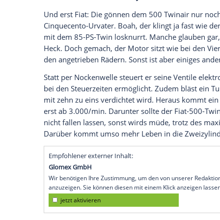
Kultur und Knausern am besten gelingt.
Wir leben in einer Zeit der Revolutionen
mit Solarpaneelen überzogen und Windrä
einem
Vierzylinder
, und sogar
Porsche
pl
einzupflanzen. Wo soll das noch hinführe
wohin uns die Kleinwagen-Moderne schon
Motorkonzepten. Vom Dreizylinder-Benzi
Spardiesel bis zu volksnahen Hybriden
Fiat 500 tritt mit nur zwei Zylindern an
Und erst Fiat: Die gönnen dem 500 Twin
Cinquecento-Urvater. Boah, der klingt ja 
mit dem 85-PS-Twin losknurrt. Manche g
Heck. Doch gemach, der Motor sitzt wie 
den angetrieben Rädern. Sonst ist aber e