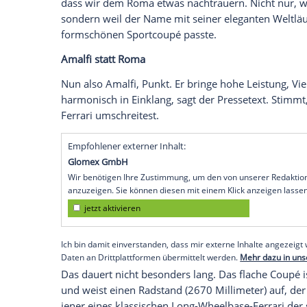
wirklich hinter dem neuen Namen? Ein er
Bergstraßen.
Zu den Traditionen in Maranello gehört 
einen neuen Namen erhält, selbst wenn e
seinem Vorgänger unterscheidet.
Das schafft zwar zum einen Unterscheidba
Legenden entstehen. Golf, Corvette, 911 
sie alle sieben Jahre neue Namen erhalte
dass wir dem Roma etwas nachtrauern. Nic
sondern weil der Name mit seiner elegan
formschönen Sportcoupé passte.
Amalfi statt Roma
Nun also Amalfi, Punkt. Er bringe hohe Lei