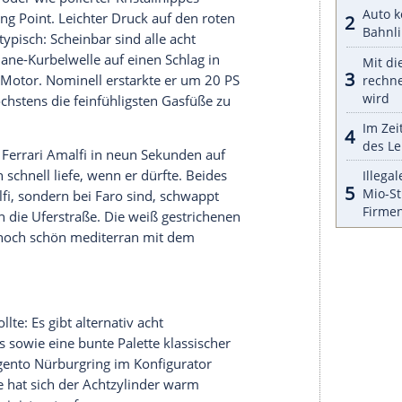
Amalfi.
Welt: Die Touchtasten am Lenkrad wurden durch
zt für den Start-Button, der beim Roma zur
verkümmert war. Jetzt ist er nicht zu verfehlen,
iche. "Premimi", scheint er zu sagen, was auf
tet.
nen Begleitern. Der sei bereits im Auto, sagen die
Wappen auf der Mittelkonsole, das ich für ein
n Wahrheit ist es der Fahrzeugschlüssel, der beim
fung geklickt werden kann.
it Schlüsseln ausgestattet werden, die entweder