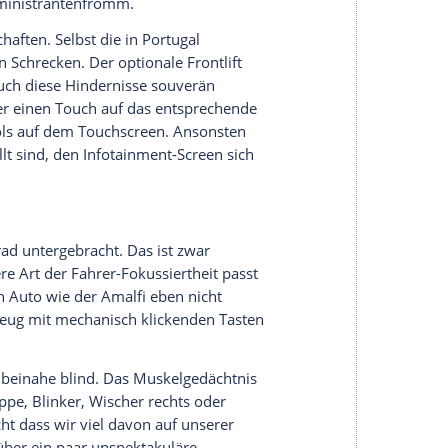
ng haben oder wie polierter Kristallnippes
tischer Selling Point. Leichter Druck auf den roten
t Ferrari-typisch: Scheinbar sind alle acht
en die Flatplane-Kurbelwelle auf einen Schlag in
ns nicht am Motor. Nominell erstarkte er um 20 PS
ermutlich höchstens die feinfühligsten Gasfüße zu
, dass der Ferrari Amalfi in neun Sekunden auf
320 km/h schnell liefe, wenn er dürfte. Beides
nicht in Amalfi, sondern bei Faro sind, schwappt
 Atlantik an die Uferstraße. Die weiß gestrichenen
astieren dennoch schön mediterran mit dem
treffen sollte: Es gibt alternativ acht