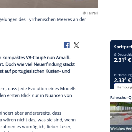
©
on den Spiegelungen des Tyrrhenischen Meeres an der
d nennt sein kompaktes V8-Coupé nun Amalfi.
t verbessert. Doch wie viel Neuerfindung steckt