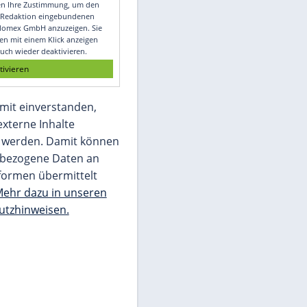
Video
Empfohlener externer Inhalt:
Glomex GmbH
Wir benötigen Ihre Zustimmung, um den
von unserer Redaktion eingebundenen
Inhalt von Glomex GmbH anzuzeigen. Sie
können diesen mit einem Klick anzeigen
lassen und auch wieder deaktivieren.
jetzt aktivieren
Ich bin damit einverstanden,
dass mir externe Inhalte
angezeigt werden. Damit können
personenbezogene Daten an
Drittplattformen übermittelt
werden.
Mehr dazu in unseren