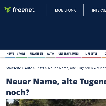
MOBILFUNK
NEWS
SPORT
FINANZEN
AUTO
UNTERHALTUNG
L
Startseite
>
Auto
>
Tests
>
Neuer Name, alte Tugend
Neuer Name, alte Tu