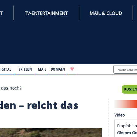
INTERNET
TV-ENTERTAINMENT
♥
IFESTYLE
DIGITAL
SPIELEN
MAIL
DOMAIN
en – reicht das noch?
genden – reicht das