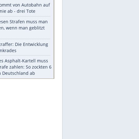
Diese TV-Legenden sind bis
heute unvergessen
Woran man Menschen mit
niedrigem EQ erkennt
Torlos gegen Kaiserslautern:
Stotterstart von Wolfsburg
Ist ein Vulkanausbruch in
Deutschland möglich?
5 VW-Prototypen, die nie auf den
Markt kamen
Meistgelesen
Millionen Autos mit
Heimatkennzeichen unterwegs