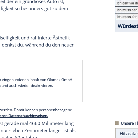
ster Fahrtest auf portugiesischen Küsten- und
unter anderem, dass jede Evolution eines Modells
s sich auf den ersten Blick nur in Nuancen von
rkeit, verhindert aber andererseits, dass
oder Corolla wären nicht das, was sie sind, wenn
n hätten. Sie ahnen es womöglich, lieber Leser,
ht nur, weil der ein grandioses Auto ist,
ten Weltläufigkeit so besonders gut zu dem
stung, Vielseitigkeit und raffinierte Ästhetik