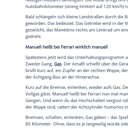
Standardlackfarben von Rosso Corsa bis 
Ferrari-Farbtöne, von denen Verde Tosc
besonders vielversprechend erscheinen. 
gebrummelt. Er gibt sich im Stadtverke
Der Amalfi rollt ruck- und vibrationsarm 
weitverbreiteten Buckel an Zebrastreifen 
hebt den Bug 40 Millimeter an, sodass 
überschmiegt. Betätigt wird das Frontli
Symbol ganz links oben unterhalb des 
kann man, wenn Fahrtziel und Klimaanlage
selbst überlassen.
Von Tasten und Rädchen
Alle anderen Bedienelemente sind nämlic
mitunter gewöhnungsbedürftig, doch dies