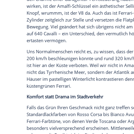
sondern steige ein in den grünen Ferrari 
Einsteigen in eine neue Bedienwelt
Hier empfängt dich wirklich eine neue 
echte Tasten ersetzt. Das gilt nicht zulet
Tastfläche unterhalb des Ferrari-Wappens 
dick und rot prangt er auf der linken Spe
Italienisch so viel wie "Drück mich" bedeu
Fehlt noch der Schlüssel, sage ich zu mei
und deuten auf ein rechteckiges Ferrari-
hübsches Dekorelement gehalten hatte. I
Einsteigen in eine genau passende Vertie
Bekannter V8 mit Feinschliff
Da ja inzwischen viele teure Fahrzeuge m