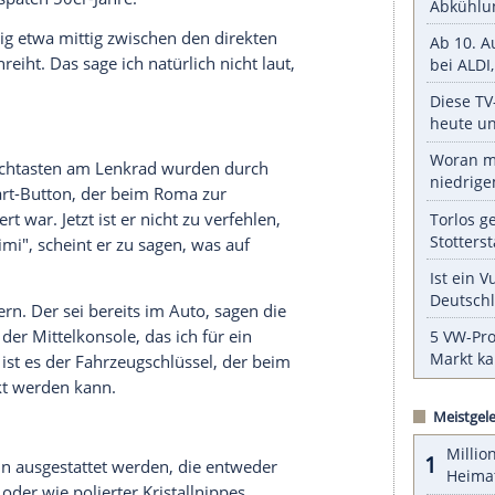
text. Stimmt, denkst du, während du den neuen
serer Redaktion eingebundenen Inhalt von Glomex GmbH
nzeigen lassen und auch wieder deaktivieren.
halte angezeigt werden. Damit können personenbezogene
r dazu in unseren Datenschutzhinweisen.
che Coupé ist gerade mal 4660 Millimeter lang
) auf, der nur sieben Zentimeter länger ist als
errari der späten 50er-Jahre.
 längenmäßig etwa mittig zwischen den direkten
DB12 einreiht. Das sage ich natürlich nicht laut,