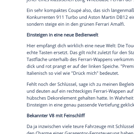
harmonisch in Einklang, sagt der Presse
Ferrari umschreitest.
Empfohlener externer Inhalt:
Glomex GmbH
Wir benötigen Ihre Zustimmung, um den von un
anzuzeigen. Sie können diesen mit einem Klick a
jetzt aktivieren
Ich bin damit einverstanden, dass mir externe In
Daten an Drittplattformen übermittelt werden.
Meh
Das dauert nicht besonders lang. Das fla
und weist einen Radstand (2670 Millimeter
jener eines klassischen Long-Wheelbase-F
Ein sehr kompaktes Coupé also, das sich
Konkurrenten 911 Turbo und Aston Martin 