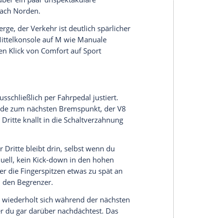
Bianco Avus sowie eine bunte Palette klassischer
ana oder Argento Nürburgring im Konfigurator
Mittlerweile hat sich der Achtzylinder warm
hr geradezu ministrantenfromm.
durch Ortschaften. Selbst die in Portugal
verlieren an Schrecken. Der optionale Frontlift
der Wagen auch diese Hindernisse souverän
ft-System über einen Touch auf das entsprechende
Home-Symbols auf dem Touchscreen. Ansonsten
 eingestellt sind, den Infotainment-Screen sich
h im Lenkrad untergebracht. Das ist zwar
e besondere Art der Fahrer-Fokussiertheit passt