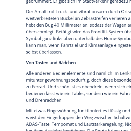
den Charme einer Garagentor-Fernsteueru
wirken, ist der Amalfi-Schlüssel ein ästhe
Knopf, wrummm, ist der V8 da. Auch das is
Zylinder zeitgleich zur Stelle und versetz
Bewegung. Viel geändert hat sich übrige
auf 640 Cavalli – ein Unterschied, den v
ertasten vermögen.
Uns Normalmenschen reicht es, zu wissen
200 km/h beschleunigen könnte und rund 
ist hier an der Küste verboten. Weil wir 
nicht das Tyrrhenische Meer, sondern der
Häuser im pastelligen Winterlicht kontr
küstengrünen Ferrari.
Komfort statt Drama im Stadtverkehr
Falls das Grün Ihren Geschmack nicht ganz 