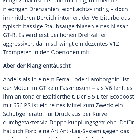
klingt zunächst tief und mächtig, rumpelt bei
niedrigen Drehzahlen leicht achtzylindrig – doch
im mittleren Bereich intoniert der V6-Biturbo das
typisch bassige Staubsaugerblasen eines
Nissan
GT-R. Es wird erst bei hohen Drehzahlen
aggressiver; dann schwingt ein dezentes V12-
Trompeten in den Obertönen mit.
Aber der Klang enttäuscht!
Anders als in einem
Ferrari
oder
Lamborghini
ist
der Motor im
GT
kein Faszinosum – als V6 fehlt es
ihm an tonaler Exaltiertheit. Der 3,5-Liter-Ecoboost
mit 656 PS ist ein reines Mittel zum Zweck: ein
Schubgenerator für Druck aus der Kurve,
durchgetaktet via
Doppelkupplungsgetriebe
. Dafür
hat sich
Ford
eine Art Anti-Lag-System gegen das