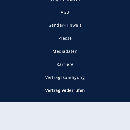
AGB
Gender-Hinweis
Presse
Mediadaten
Karriere
Vertragskündigung
Vertrag widerrufen
gekennzeichnet mit
freenet ist Mitglied im JUSPROG e.V.