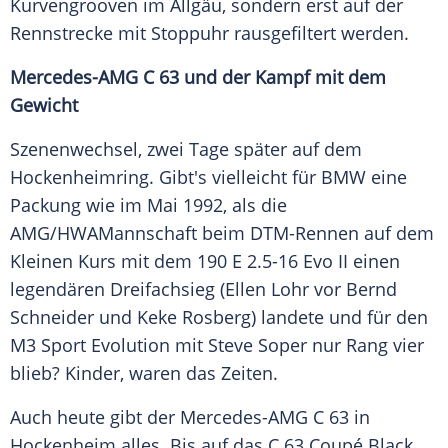
Kurvengrooven im
Allgäu
, sondern erst auf der
Rennstrecke
mit Stoppuhr rausgefiltert werden.
Mercedes-AMG C 63 und der
Kampf
mit dem
Gewicht
Szenenwechsel, zwei Tage später auf dem
Hockenheimring. Gibt's vielleicht für
BMW
eine
Packung wie im Mai 1992, als die
AMG/HWAMannschaft beim DTM-Rennen auf dem
Kleinen Kurs mit dem 190 E 2.5-16 Evo II einen
legendären Dreifachsieg (Ellen Lohr vor
Bernd
Schneider
und Keke Rosberg) landete und für den
M3
Sport
Evolution mit
Steve Soper
nur Rang vier
blieb? Kinder, waren das Zeiten.
Auch heute gibt der
Mercedes-AMG
C 63 in
Hockenheim alles. Bis auf das C 63 Coupé Black