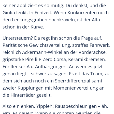
keiner appliziert es so mutig. Du denkst, und die
Giulia lenkt. In Echtzeit. Wenn Konkurrenten noch
den Lenkungsgraben hochkraxeln, ist der Alfa
schon in der Kurve.
Untersteuern? Da regt ihn schon die Frage auf.
Paritätische
Gewichtsverteilung
, straffes Fahrwerk,
reichlich Ackermann-Winkel an der
Vorderachse
,
gripstarke Pirelli P Zero Corsa, Keramikbremsen,
Fünflenker-Alu-Aufhängungen. An wem es jetzt
genau liegt – schwer zu sagen. Es ist das Team, zu
dem sich auch noch ein
Sperrdifferenzial
samt
zweier Kupplungen mit
Momentenverteilung
an
die Hinterräder gesellt.
Also einlenken. Yippieh!
Rausbeschleunigen
– äh.
Hm. Es dauert. Wenn sie könnten, würden die