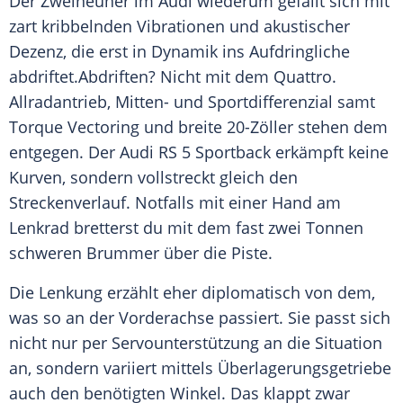
Der Zweineuner im
Audi
wiederum gefällt sich mit
zart kribbelnden Vibrationen und akustischer
Dezenz, die erst in
Dynamik
ins Aufdringliche
abdriftet.Abdriften? Nicht mit dem Quattro.
Allradantrieb
, Mitten- und Sportdifferenzial samt
Torque Vectoring und breite 20-Zöller stehen dem
entgegen. Der
Audi
RS 5
Sportback
erkämpft keine
Kurven, sondern vollstreckt gleich den
Streckenverlauf. Notfalls mit einer Hand am
Lenkrad bretterst du mit dem fast zwei Tonnen
schweren Brummer über die Piste.
Die Lenkung erzählt eher diplomatisch von dem,
was so an der
Vorderachse
passiert. Sie passt sich
nicht nur per
Servounterstützung
an die Situation
an, sondern variiert mittels Überlagerungsgetriebe
auch den benötigten Winkel. Das klappt zwar