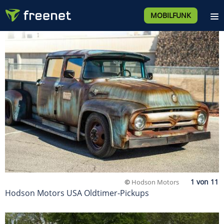
MOBILFUNK
©
Hodson Motors
Hodson Motors USA Oldtimer-Pickups