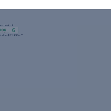
gekennzeichnet mit
freenet ist Mitglied im JUSPROG e.V.