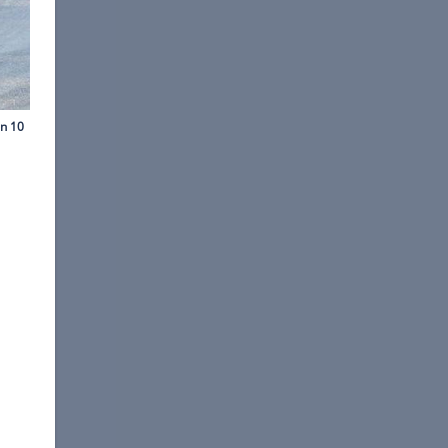
©
Stefan Baldauf
ck?