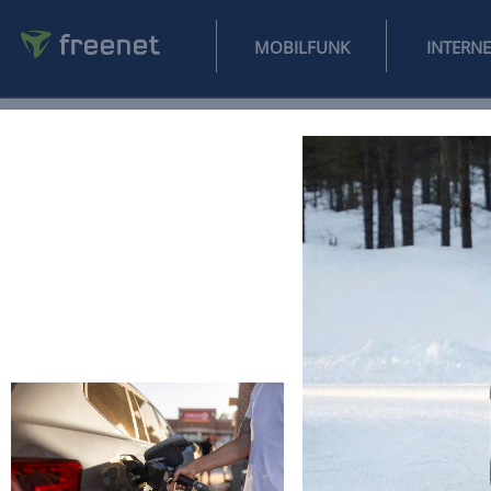
MOBILFUNK
NEWS
SPORT
FINANZEN
AUTO
UNTERHALTUNG
L