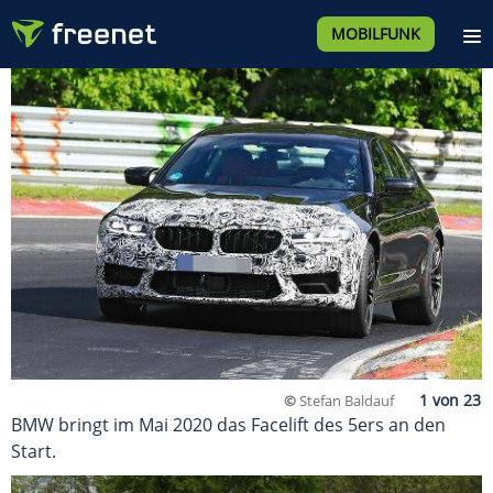
MOBILFUNK
©
Stefan Baldauf
BMW bringt im Mai 2020 das Facelift des 5ers an den
Start.