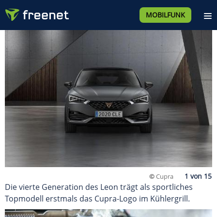
MOBILFUNK
©
Cupra
Die vierte Generation des Leon trägt als sportliches
Topmodell erstmals das Cupra-Logo im Kühlergrill.