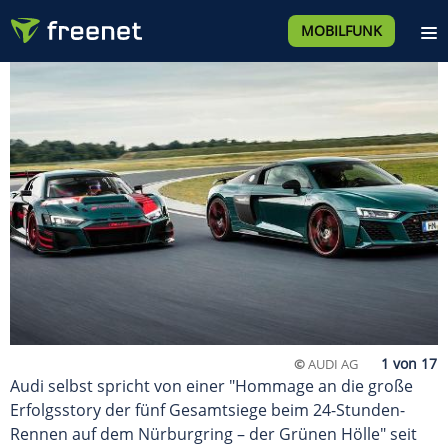
MOBILFUNK
©
AUDI AG
Audi selbst spricht von einer "Hommage an die große
Erfolgsstory der fünf Gesamtsiege beim 24-Stunden-
Rennen auf dem Nürburgring – der Grünen Hölle" seit