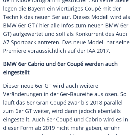
dem
Modellprogramm
gestrichen. An seine Stelle
legen die
Bayern
ein viertüriges
Coupé
mit der
Technik des neuen 5er auf. Dieses Modell wird als
BMW
6er
GT
( hier alle Infos zum neuen
BMW
6er
GT
) aufgewertet und soll als Konkurrent des
Audi
A7
Sportback
antreten. Das neue Modell hat seine
Premiere
voraussichtlich auf der
IAA
2017.
BMW 6er
Cabrio
und 6er
Coupé
werden auch
eingestellt
Dieser neue 6er
GT
wird auch weitere
Veränderungen in der 6er-Baureihe auslösen. So
läuft das 6er
Gran
Coupé
zwar bis 2018 parallel
zum 6er
GT
weiter, wird dann jedoch ebenfalls
eingestellt. Auch 6er
Coupé
und
Cabrio
wird es in
dieser Form ab 2019 nicht mehr geben, erfuhr