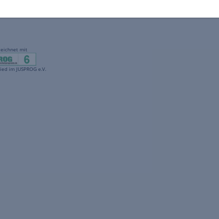
gekennzeichnet mit
freenet ist Mitglied im JUSPROG e.V.