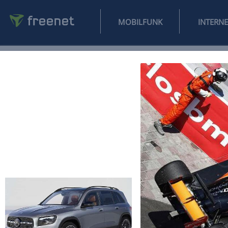
MOBILFUNK
NEWS
SPORT
FINANZEN
AUTO
UNTERHALTUNG
L