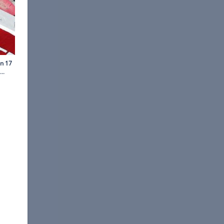
©
Wilhelm
 die Bilder des Rennens ...