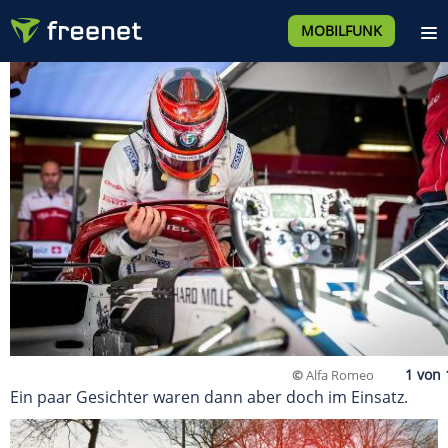
MOBILFUNK
©
Alfa Romeo
Ein paar Gesichter waren dann aber doch im Einsatz.