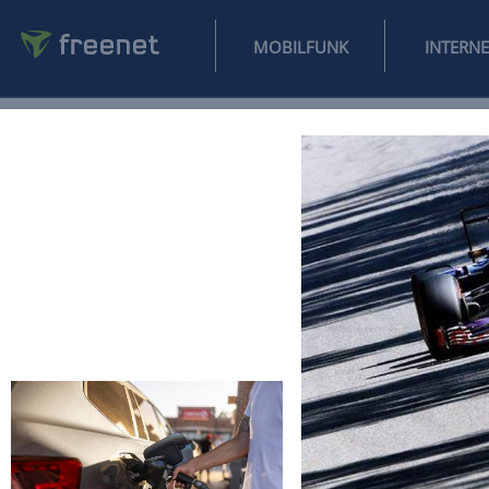
MOBILFUNK
NEWS
SPORT
FINANZEN
AUTO
UNTERHALTUNG
L