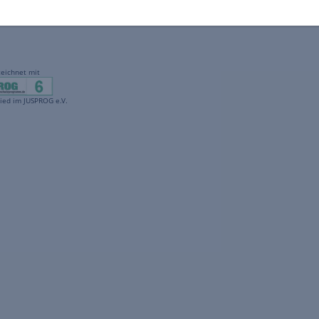
gekennzeichnet mit
freenet ist Mitglied im JUSPROG e.V.