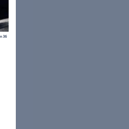
©
Red Bull
 für den Australier.