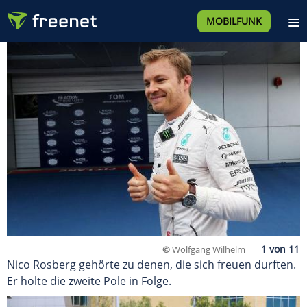
MOBILFUNK
©
Wolfgang Wilhelm
Nico Rosberg gehörte zu denen, die sich freuen durften.
Er holte die zweite Pole in Folge.