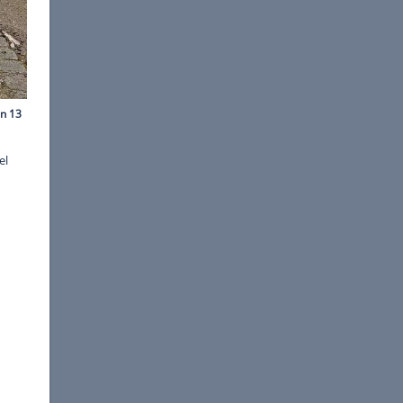
©
mobile.de GmbH
de finden sich zum Beispiel