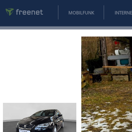
MOBILFUNK
NEWS
SPORT
FINANZEN
AUTO
UNTERHALTUNG
L