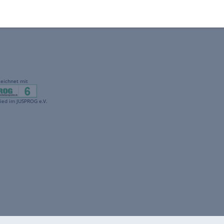
gekennzeichnet mit
freenet ist Mitglied im JUSPROG e.V.