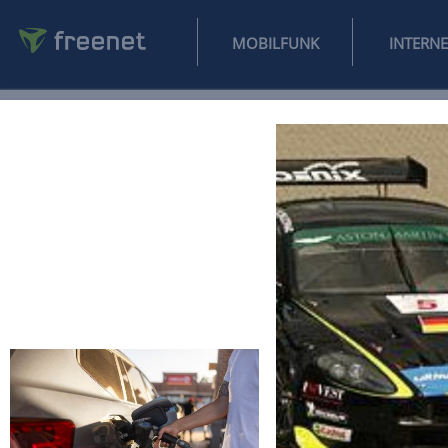
MOBILFUNK
NEWS
SPORT
FINANZEN
AUTO
UNTERHALTUNG
L