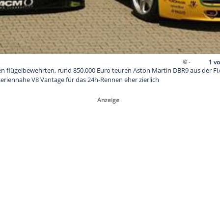
en: Gegen den flügelbewehrten, rund 850.000 Euro teuren Ast
ft wirkt der seriennahe V8 Vantage für das 24h-Rennen eher zie