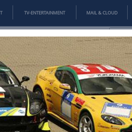
INTERNET
TV-ENTERTAINMENT
♥
IFESTYLE
DIGITAL
SPIELEN
MAIL
DOMAIN