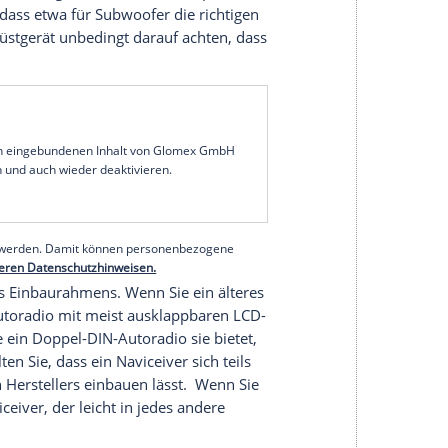
er
ebenso. Im Prinzip haben Sie hier viele Geräte
sind von MP3 über die SD-Karte bis hin zu
r Sie können sie nachrüsten lassen. Bei der
rfnisse an. Damit steht und fällt dann auch der
igenregie
mit einem einfachen Gerät 250 Euro
ofi die 2000-Euro-Marke knacken. Gerade bei der
amera
sollten Sie lieber nicht selbst herumbasteln.
al
des Navis möglichst lange kostenlos mit
s Sie, falls die Navigation über Ihr
Smartphone
g ist auch, dass etwa für
Subwoofer
die richtigen
 einem Nachrüstgerät unbedingt darauf achten, dass