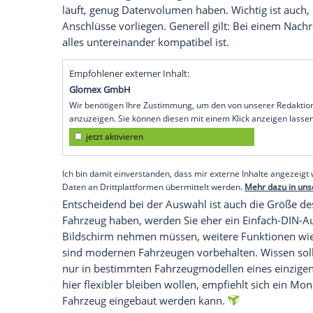
die
Lenkradfernbedienung
oder
Subwoof
in einem. Und die Abspielmöglichkeiten 
Streaming vielfältig.
Was ist bei der
Nachrüstung
wichtig?
Naviceiver kommen entweder ab Werk ode
Auswahl
kommt es zunächst auf Ihre Bedü
Preis. Ein nachträglicher Einbau kann in
E
kosten – oder mit Top-Gerät und vom Pr
Lenkradsteuerung oder einer
Rückfahrk
Achten Sie darauf, dass das
Kartenmateri
Aktualisierungen versorgt wird. Oder, das
läuft, genug
Datenvolumen
haben. Wichti
Anschlüsse vorliegen. Generell gilt: Bei
alles untereinander kompatibel ist.