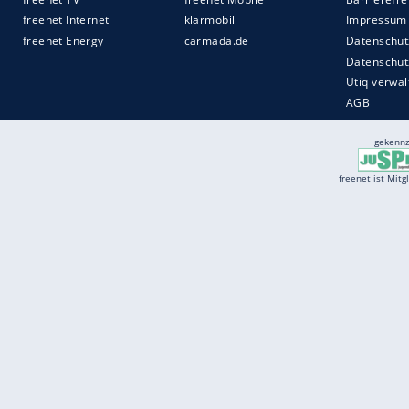
Quelle:
carmada.de
Services
Börse
Jobbörse
Spritpreis aktuell
Wetter
Ferientermine
Partnersuche