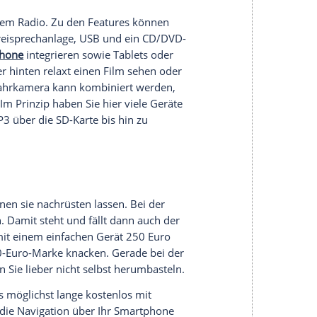
früheren Zeiten. In modernen
Fahrzeugen
– auch
ebnis, gerade beim Entertainment-System. Beliebt
Technologien
eines GPS-Navigationssystems mit
nter einen
Hut
bringen. Mit anderen Worten:
 erleben können, lotst das Gerät sie zugleich
 Songs aus dem Radio. Zu den
Features
können
ktivität,
Freisprechanlage
, USB und ein CD/DVD-
 Ihr
Smartphone
integrieren sowie Tablets oder
ie Mitfahrer hinten relaxt einen Film sehen oder
h die
Rückfahrkamera
kann kombiniert werden,