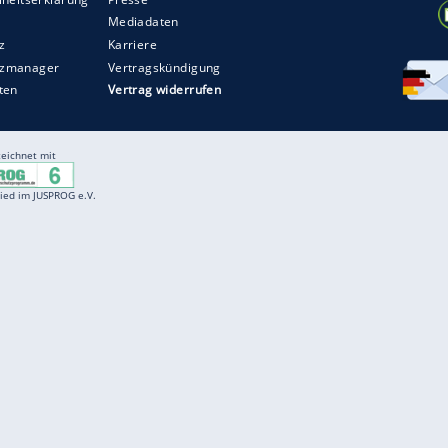
ZURÜCK ZUR STARTS
Entertainment
F
Cartoons
Spiele
D
Einbürgerungstest
Videos
f
Führerscheintest
Wissens-Quiz
f
Promi-Quiz
Witze
f
K