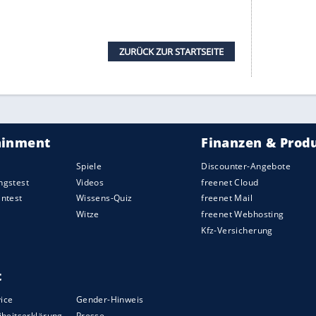
serer Redaktion eingebundenen Inhalt von Glomex GmbH
nzeigen lassen und auch wieder deaktivieren.
halte angezeigt werden. Damit können personenbezogene
r dazu in unseren Datenschutzhinweisen.
ie Größe des Einbaurahmens. Wenn Sie ein älteres
fach-DIN-Autoradio mit meist ausklappbaren LCD-
tionen wie ein Doppel-DIN-Autoradio sie bietet,
issen sollten Sie, dass ein Naviceiver sich teils
nes einzigen
Herstellers
einbauen lässt. Wenn Sie
ich ein Moniceiver, der leicht in jedes andere