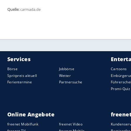
Empfohlener externer Inhalt:
Glomex GmbH
Wir benötigen Ihre Zustimmung, um den von un
anzuzeigen. Sie können diesen mit einem Klick a
jetzt aktivieren
Ich bin damit einverstanden, dass mir externe In
Daten an Drittplattformen übermittelt werden.
Meh
Entscheidend bei der
Auswahl
ist auch d
Fahrzeug
haben, werden Sie eher ein Ein
Bildschirm nehmen müssen, weitere Funk
sind modernen
Fahrzeugen
vorbehalten. W
nur in bestimmten Fahrzeugmodellen ei
hier flexibler bleiben wollen, empfiehlt s
Fahrzeug
eingebaut werden kann.