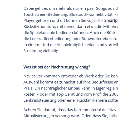
und Navigationsgerät hinaus.
Was kann ein Naviceiver alles?
Ein einfaches
Autoradio
ist ein
Relikt
aus 
im
Fuhrpark
– geht es um ein Rundumerl
sind hier sogenannte Naviceiver, die die
denen eines Car
Entertainment
Systems u
Während Sie unterwegs Multimedia-Genuss
noch zum Ziel.
Dabei geht es um mehr als nur ein paar
Touchscreen-Bedienung, Bluetooth-Konne
Player gehören und oft können Sie sogar
Rücksitzmonitore, mit denen dann etwa d
die
Spielekonsole
bedienen können. Auc