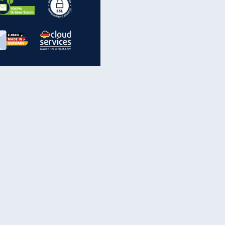
EITE
inanzen & Produkte
iscounter-Angebote
Online-Sicherheit
reenet Cloud
Ratenkredit
reenet Mail
Brutto-Netto-Rechner
reenet Webhosting
Rentenrechner
fz-Versicherung
TV-Vergleich