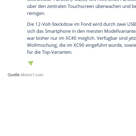
Die 60er- und die 90er-Baureihe erhalt
So erhält das Bowers&amp;Wilkins-Audio
bietet zudem eine automatische Geräu
Empfohlener externer Inhalt:
Glomex GmbH
Wir benötigen Ihre Zustimmung, um den von un
anzuzeigen. Sie können diesen mit einem Klick a
jetzt aktivieren
Ich bin damit einverstanden, dass mir externe In
Daten an Drittplattformen übermittelt werden.
Meh
Für bessere Luft im
Innenraum
sorgt ein 
Mikrometer-Partikel (PM2,5). Mit Hilfe ei
über den zentralen
Touchscreen
überwach
reinigen.