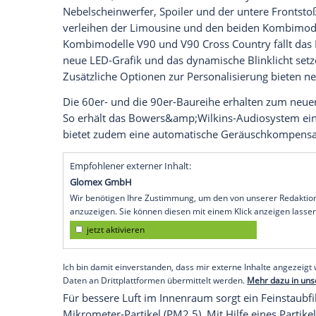
Mildhybridsystem hält ab Mai 2020 in a
in-Hybriden und dem Elektroauto
Volvo
X
Modellreihen elektrifizierte Antriebsva
Modelljahr
2021 außerdem der S90 un
Nach ihrem Debüt im XC90 und XC60 ste
integriertem
Startergenerator
und 48-Volt
(40, 60 und 90) zur
Verfügung
. Erkennba
unter realen Fahrbedingungen bis zu 15 P
Volvo S90, V90 und V90
Cross
Country we
Nebelscheinwerfer
, Spoiler und der unt
verleihen der Limousine und den beiden
Kombimodelle V90 und V90
Cross
Countr
neue LED-Grafik und das dynamische
Bli
Zusätzliche Optionen zur
Personalisieru