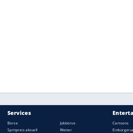
Die 12-Volt-Steckdose im Fond wird durc
sich das
Smartphone
in den meisten Mode
war bisher nur im XC40 möglich. Verfügba
Wollmischung, die im XC90 eingeführt wu
für die Top-Varianten.
Quelle:
Motor1.com