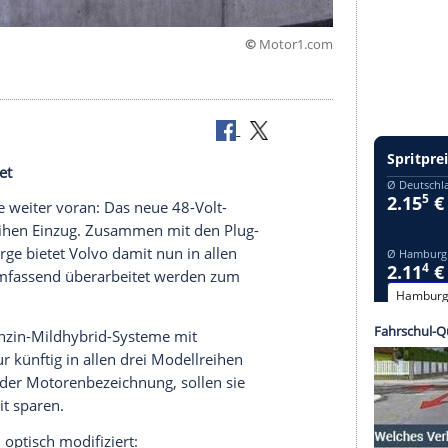
©
Motor
h aufgewertet
oduktpalette
weiter voran: Das neue 48-Volt-