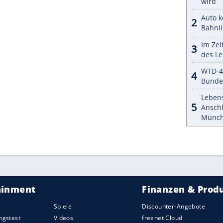
h zwei USB-C-Ladeanschlüsse ersetzt. Vorne lässt
llvarianten künftig auch kabellos aufladen; das
r sind jetzt auch Sitzbezüge aus einer speziellen
rde, sowie eine lederfreie (vegane)
Ausstattung
ZURÜCK ZUR STARTS