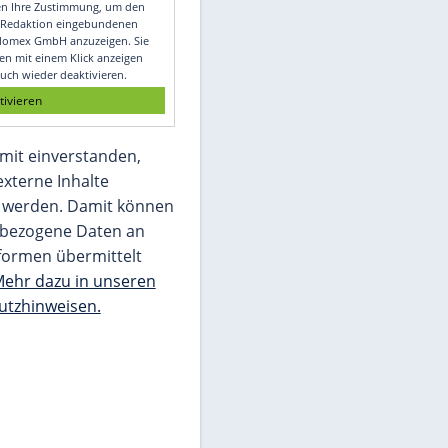
Video
Empfohlener externer Inhalt:
Glomex GmbH
Wir benötigen Ihre Zustimmung, um den
von unserer Redaktion eingebundenen
Inhalt von Glomex GmbH anzuzeigen. Sie
können diesen mit einem Klick anzeigen
lassen und auch wieder deaktivieren.
jetzt aktivieren
Ich bin damit einverstanden,
dass mir externe Inhalte
angezeigt werden. Damit können
personenbezogene Daten an
Drittplattformen übermittelt
werden.
Mehr dazu in unseren