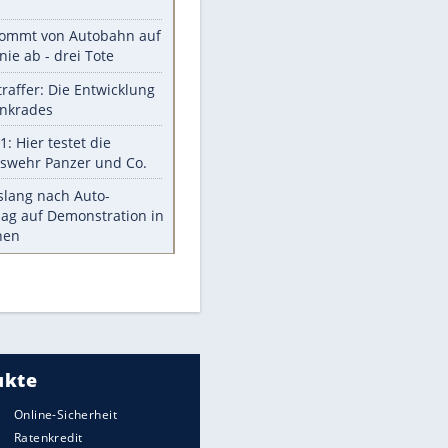
Was bei der Vogelfütterung
wirklich sinnvoll ist
"Infanti-No Go": Pressestimmen
zum Verbleib des FIFA-Chefs
Im Zeitraffer: Die Entwicklung
des Lenkrades
Lebensmittel, die nicht schlecht
werden
EITE
Sicherheitstools: 5 Mythen im
Check
Meistgelesen
Mit diesen Strafen muss man
rechnen, wenn man geblitzt