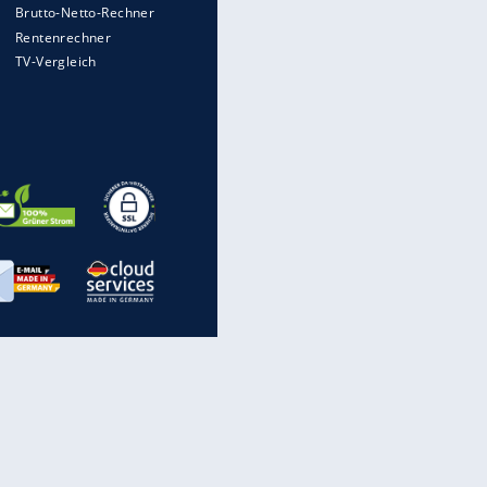
wird
Auto kommt von Autobahn auf
Bahnlinie ab - drei Tote
Im Zeitraffer: Die Entwicklung
des Lenkrades
WTD-41: Hier testet die
Bundeswehr Panzer und Co.
Lebenslang nach Auto-
Anschlag auf Demonstration in
München