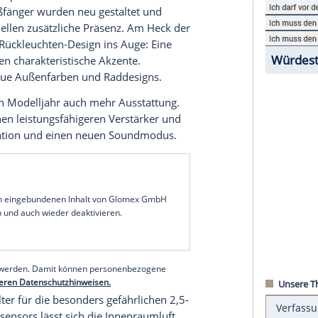
lle Modellreihen Einzug. Zusammen mit den Plug-
C40 Recharge bietet
Volvo
damit nun in allen
rianten an. Umfassend überarbeitet werden zum
d V90.
hen die Benzin-Mildhybrid-Systeme mit
-Architektur künftig in allen drei Modellreihen
r am "B" in der
Motorenbezeichnung
, sollen sie
rozent Sprit sparen.
rden auch optisch modifiziert:
ere Frontstoßfänger wurden neu gestaltet und
 Kombimodellen zusätzliche Präsenz. Am Heck der
y fällt das Rückleuchten-Design ins Auge: Eine
nklicht
setzen charakteristische Akzente.
ng
bieten neue Außenfarben und Raddesigns.