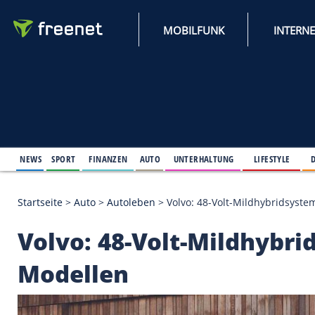
MOBILFUNK
NEWS
SPORT
FINANZEN
AUTO
UNTERHALTUNG
L
Startseite
>
Auto
>
Autoleben
>
Volvo: 48-Volt-Mild
Volvo: 48-Volt-Mildh