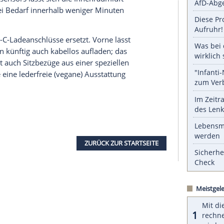
en zum neuen Modelljahr auch mehr
Ausstattung
.
system einen leistungsfähigeren Verstärker und
schkompensation und einen neuen Soundmodus.
serer Redaktion eingebundenen Inhalt von Glomex GmbH
nzeigen lassen und auch wieder deaktivieren.
halte angezeigt werden. Damit können personenbezogene
r dazu in unseren Datenschutzhinweisen.
Feinstaubfilter für die besonders gefährlichen 2,5-
nes Partikelsensors lässt sich die Innenraumluft
en und bei Bedarf innerhalb weniger Minuten