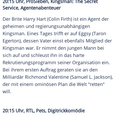
20:15 Uhr,
ProSieben
,
Kingsman
: The Secret
Service, Agentenabenteuer
Der
Brite Harry Hart
(
Colin Firth
) ist ein Agent der
geheimen und regierungsunabhängigen
Kingsman
. Eines Tages trifft er auf Eggsy (
Taron
Egerton
), dessen Vater einst ebenfalls Mitglied der
Kingsman
war. Er nimmt den jungen Mann bei
sich auf und schleust ihn in das harte
Rekrutierungsprogramm seiner Organisation ein.
Bei ihrem ersten Auftrag geraten sie an den
Milliardär Richmond Valentine (
Samuel L. Jackson
),
der mit einem ominösen Plan die Welt "retten"
will.
20:15 Uhr,
RTL
, Pets, Digitrickkomödie