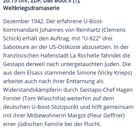
20:15 Uhr,
ZDF
, Das Boot II (1),
Weltkriegsdramaserie
Dezember 1942. Der erfahrene U-Boot-
Kommandant Johannes von Reinhartz (
Clemens
Schick
) erhält den Auftrag, mit "U-822" drei
Saboteure an der US-Ostküste abzusetzen. In der
französischen Hafenstadt
La Rochelle
fahndet die
Gestapo
derweil nach untergetauchten Juden. Die
aus dem
Elsass
stammende Simone (
Vicky Krieps
)
arbeitet auch nach ihrer Enttarnung als
Widerstandskämpferin durch Gestapo-Chef
Hagen
Forster (
Tom Wlaschiha
) weiterhin auf dem
deutschen U-Boot-Stützpunkt und hilft gemeinsam
mit ihrer Mitbewohnerin Margot (Fleur Geffrier)
einer jüdischen Familie bei der Flucht.