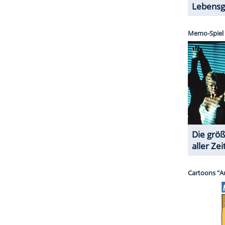
 Murray) raucht, trinkt, flucht, zockt und trifft sich
en (Naomi Watts). Seine Mitmenschen kennen ihn
die alleinerziehende Maggie Bronstein (Melissa
ohn Oliver (Jaeden Lieberher) ins Nachbarhaus
igen Frau keine andere Wahl, als
Vincent
um Hilfe
rbeitet, kümmert sich
Vincent
um Oliver - auf
ändlich nimmt er den zarten Jungen mit in die
en und bringt ihm das Kämpfen bei.
ZURÜCK ZUR STARTS