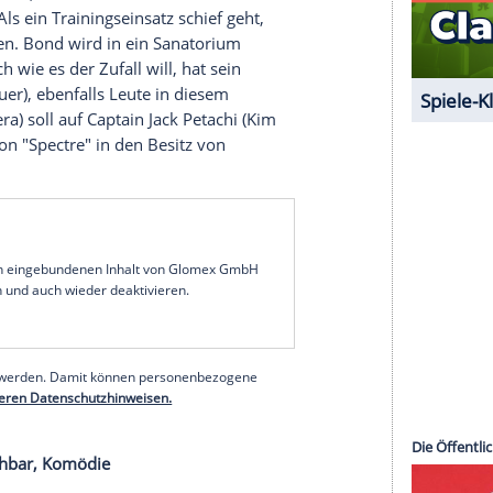
r Mann ist, der ihm ans Leder will.
in Position! Die hochemotionale Quiz-Game-Show
ann
, entscheidet in vier Folgen wieder über das
lässt Träume wahr werden oder im Eiltempo
ind die Voraussetzungen, um vielleicht als Multi-
 mit leeren Händen.
iemals nie, Actionthriller
 Dasein beim
MI6
, dem
Geheimdienst
ihrer
chwuchs. Als ein Trainingseinsatz schief geht,
 Geduldsfaden.
Bond
wird in ein Sanatorium
erden. Doch wie es der Zufall will, hat sein