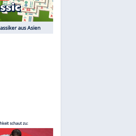
Film-Quiz: Bist Du ein
Cineast?
Kostenlos spielen