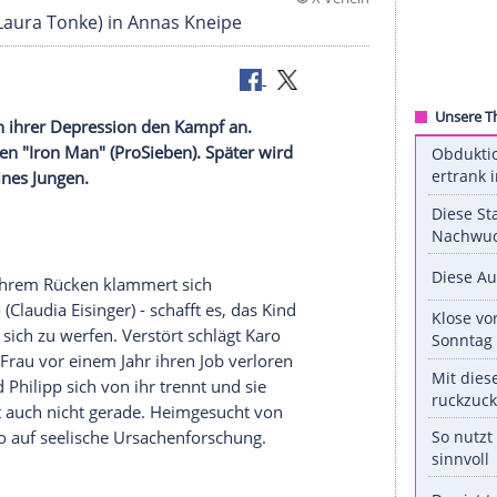
©
X 
 und Anna (Laura Tonke) in Annas Kneipe
ge Berlinerin ihrer
Depression
den Kampf an.
n
Superhelden
"
Iron Man
" (
ProSieben
). Später wird
n Freund eines Jungen.