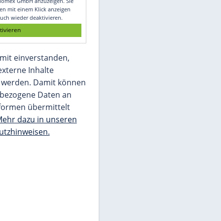
Glomex GmbH
Wir benötigen Ihre Zustimmung, um den
von unserer Redaktion eingebundenen
Inhalt von Glomex GmbH anzuzeigen. Sie
können diesen mit einem Klick anzeigen
lassen und auch wieder deaktivieren.
jetzt aktivieren
Ich bin damit einverstanden,
dass mir externe Inhalte
angezeigt werden. Damit können
personenbezogene Daten an
Drittplattformen übermittelt
werden.
Mehr dazu in unseren
Datenschutzhinweisen.