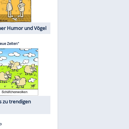
Cartoons mit wahren
Lebensgeschichten
Memo-Spiel
Die größten Skandalfilme