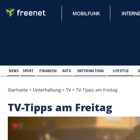
MOBILFUNK
NEWS
SPORT
FINANZEN
AUTO
UNTERHALTUNG
L
Startseite
>
Unterhaltung
>
TV
>
TV-Tipps am Freita
TV-Tipps am Freitag