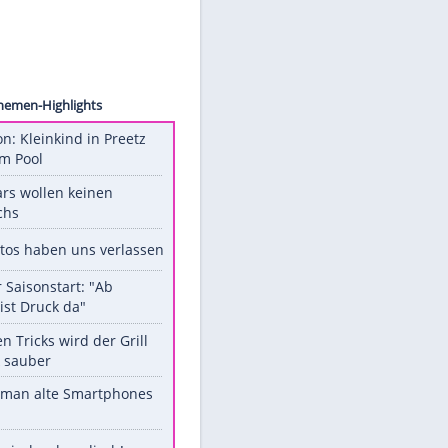
Verleih
Unsere Themen-Highlights
Obduktion: Kleinkind in Preetz
ertrank im Pool
Diese Stars wollen keinen
Nachwuchs