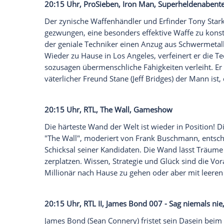
20:15 Uhr, arte,
Mängelexemplar
, Tragi
Eine junge Frau jagt hektisch über eine 
verzweifelt ein kleines Mädchen fest. Die 
rabiat über die Brüstung in die dunklen F
kurz darauf bei ihrer Psychiaterin auf. Se
hat, läuft ihr Leben nicht mehr rund. Das
Stress mit ihrer Mutter Luzi (
Katja Riema
einer Panikattacke nach der anderen mac
20:15 Uhr,
ProSieben
,
Iron Man
, Superh
Der zynische Waffenhändler und Erfinde
gezwungen, eine besonders effektive Waf
der geniale Techniker einen Anzug aus Sc
Wieder zu Hause in
Los Angeles
, verfein
sozusagen übermenschliche Fähigkeiten ve