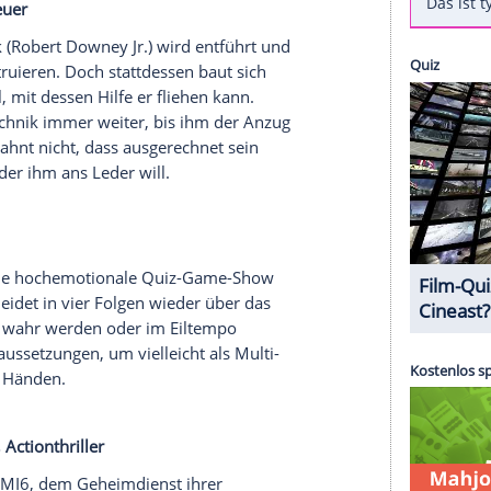
komödie
Brücke. Auf ihrem Rücken klammert sich
Frau - Karo (
Claudia Eisinger
) - schafft es, das Kind
luten unter sich zu werfen. Verstört schlägt Karo
it die junge Frau vor einem Jahr ihren Job verloren
s ihr Freund Philipp sich von ihr trennt und sie
nn
) hat, hilft auch nicht gerade. Heimgesucht von
ht sich Karo auf seelische Ursachenforschung.
eldenabenteuer
r
Tony Stark
(
Robert Downey Jr.
) wird entführt und
fe zu konstruieren. Doch stattdessen baut sich
hwermetall, mit dessen Hilfe er fliehen kann.
ert er die Technik immer weiter, bis ihm der Anzug
rleiht. Er ahnt nicht, dass ausgerechnet sein