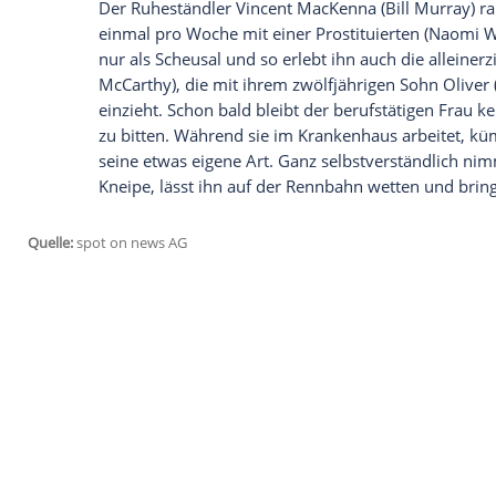
Widersacher, Maximilian Largo (Klaus Ma
Sanatorium. Die schöne Fatima Blush (Bar
Basinger) aufpassen, mit dessen Hilfe die
nuklearen Sprengköpfen gelangen will.
Empfohlener externer Inhalt:
Glomex GmbH
Wir benötigen Ihre Zustimmung, um den von un
anzuzeigen. Sie können diesen mit einem Klick a
jetzt aktivieren
Ich bin damit einverstanden, dass mir externe In
Daten an Drittplattformen übermittelt werden.
Meh
21:00 Uhr, ONE,
St. Vincent
- Mein himml