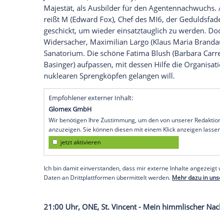
väterlicher Freund Stane (
Jeff Bridges
) de
20:15 Uhr,
RTL
, The Wall, Gameshow
Die härteste Wand der Welt ist wieder 
"The Wall", moderiert von
Frank Buschm
Schicksal seiner Kandidaten. Die Wand 
zerplatzen. Wissen, Strategie und Glück s
Millionär nach Hause zu gehen oder aber
20:15 Uhr,
RTL II
,
James Bond
007 - Sag n
James Bond
(
Sean Connery
) fristet sein
Majestät, als Ausbilder für den Agentenna
reißt M (
Edward Fox
), Chef des
MI6
, der
geschickt, um wieder einsatztauglich zu w