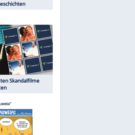
Peinliche Auftritte auf dem
roten Teppich
Cartoons "Das Wahre Leben"
EITE