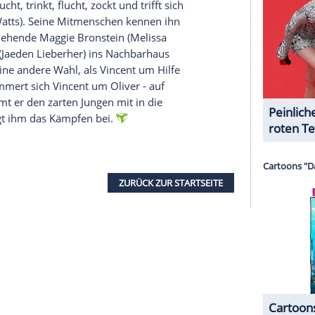
ria Brandauer), ebenfalls Leute in diesem
bara Carrera) soll auf Captain Jack Petachi (Kim
 Organisation "Spectre" in den Besitz von
serer Redaktion eingebundenen Inhalt von Glomex GmbH
nzeigen lassen und auch wieder deaktivieren.
halte angezeigt werden. Damit können personenbezogene
r dazu in unseren Datenschutzhinweisen.
ischer Nachbar, Komödie