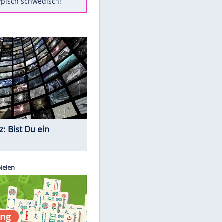
Diese Autos haben uns verlassen
Klose vor Saisonstart: "Ab
Sonntag ist Druck da"
Mit diesen Tricks wird der Grill
ruckzuck sauber
So nutzt man alte Smartphones
sinnvoll
Das ist typisch schwedisch!
Quiz