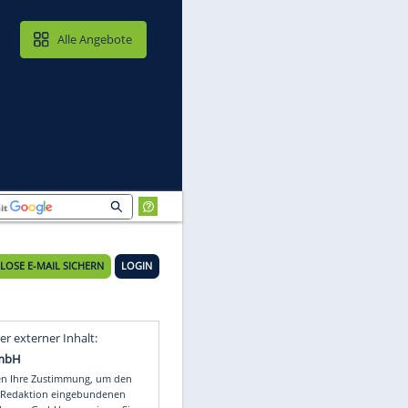
MAIL & CLOUD
Alle Angebote
KOSTENLOSE E-MAIL SICHERN
LOGIN
Video
Empfohlener externer Inhalt: