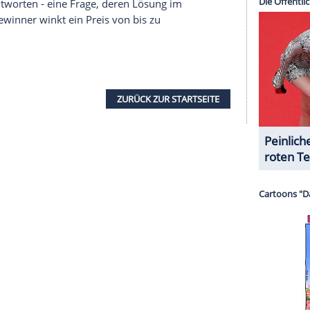
ie Selbstjustiz übt - und verspricht, Lauras
serer Redaktion eingebundenen Inhalt von Glomex GmbH
nzeigen lassen und auch wieder deaktivieren.
halte angezeigt werden. Damit können personenbezogene
r dazu in unseren Datenschutzhinweisen.
er ist Deutschland?, Quizshow
enz der Deutschen: Wie schlagen sich die 100
repräsentativen Umfrage? Dabei wird untersucht,