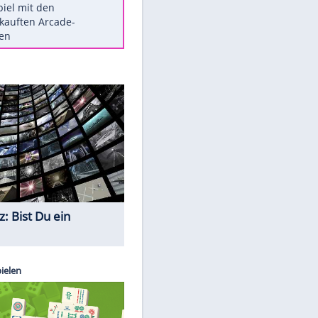
Die größten Mythen über
Medikamente
Berlins Matchwinner Grönning:
"Veränderte Perspektive"
Vorsicht: Diese 17 Dinge hassen
Katzen
Illegales Asphalt-Kartell muss
Mio-Strafe zahlen
Memo-Spiel mit den
meistverkauften Arcade-
Maschinen
Quiz