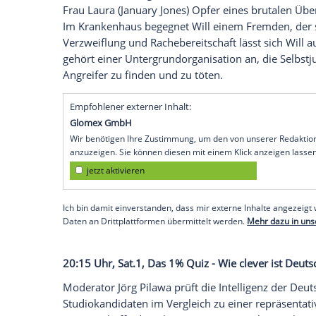
ungeklärten Umständen.
20:15 Uhr, ProSieben, The Tomorrow War,
Zeitreisende tauchen auf und bringen ein
wird die Menschheit einem Krieg gegen a
der Erde scheint unausweichlich. Der Leh
Tochter und die Zukunft der Welt schütze
Freiwilligen an, die in den Kampf gegen d
20:15 Uhr, Tele 5, Pakt der Rache, Thril
Das Leben des Highschool-Lehrers Will G
Frau Laura (January Jones) Opfer eines br
Im Krankenhaus begegnet Will einem Fre
Verzweiflung und Rachebereitschaft läss