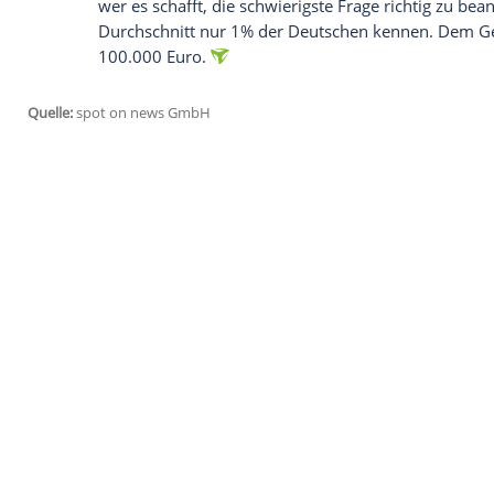
gehört einer Untergrundorganisation an, d
Angreifer zu finden und zu töten.
Empfohlener externer Inhalt:
Glomex GmbH
Wir benötigen Ihre Zustimmung, um den von un
anzuzeigen. Sie können diesen mit einem Klick a
jetzt aktivieren
Ich bin damit einverstanden, dass mir externe In
Daten an Drittplattformen übermittelt werden.
Meh
20:15 Uhr, Sat.1, Das 1% Quiz - Wie clev
Moderator Jörg Pilawa prüft die Intellig
Studiokandidaten im Vergleich zu einer 