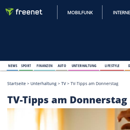
MOBILFUNK
NEWS
SPORT
FINANZEN
AUTO
UNTERHALTUNG
L
Startseite
>
Unterhaltung
>
TV
>
TV-Tipps am Donne
TV-Tipps am Donner