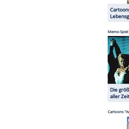
chtig zu beantworten - eine Frage, deren Lösung im
en. Dem Gewinner winkt ein Preis von bis zu
ZURÜCK ZUR STARTS