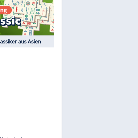
Film-Quiz: Bist Du ein
Cineast?
Kostenlos spielen