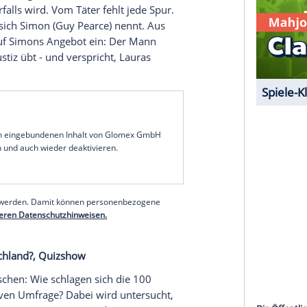
 Sci-Fi-Action
e alarmierende Botschaft: In drei Jahrzehnten
ußerirdische Gegner nicht standhalten. Das Ende
rer Dan Forester (Chris Pratt) möchte seine
n. Er schließt sich einer Truppe aus Soldaten und
ie Aliens geschickt wird.
lerdrama
erard (Nicolas Cage) bricht zusammen, als seine
utalen Überfalls wird. Vom Täter fehlt jede Spur.
mden, der sich Simon (Guy Pearce) nennt. Aus
t sich Will auf Simons Angebot ein: Der Mann