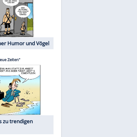
Cartoons mit wahren
Lebensgeschichten
Memo-Spiel