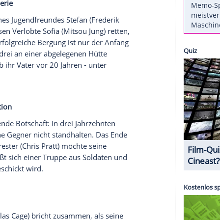
achespiel, Krimi
lah) wird in einem Kölner Friseursalon ermordet.
l) und Youssef El Kilali (Karim Chérif) die aus
Emira Maliki (Javeh Asefdjah) betreuen. Sie soll
Agenten in Deutschland besitzen. Doch Anne und
 - sie ist verschwunden. Hat sie etwas mit dem
ter, Dramaserie
rauzeuge seines Jugendfreundes Stefan (Frederik
n und dessen Verlobte Sofia (Mitsou Jung) retten,
den. Die erfolgreiche Bergung ist nur der Anfang
ommen die drei an einer abgelegenen Hütte
. Dort starb ihr Vater vor 20 Jahren - unter