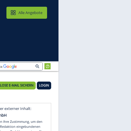
MAIL & CLOUD
Alle Angebote
KOSTENLOSE E-MAIL SICHERN
LOGIN
Video
Empfohlener externer Inhalt: