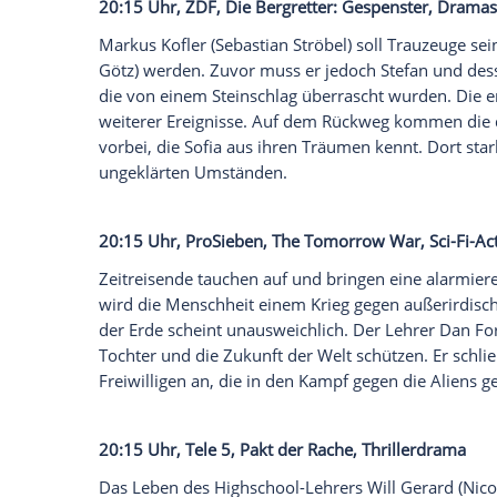
20:15 Uhr, Das Erste, Die Füchsin: Das R
Der junge Chalid Al-Hassani (Robin Abdal
Gleichzeitig sollen Anne Fuchs (Lina Wende
Saudi-Arabien geflohene Deutschlehrerin 
brisante Informationen über saudische 
Youssef finden Emira nicht im Safe-House
Mord an Chalid zu tun?
20:15 Uhr, ZDF, Die Bergretter: Gespens
Markus Kofler (Sebastian Ströbel) soll T
Götz) werden. Zuvor muss er jedoch Stefa
die von einem Steinschlag überrascht wur
weiterer Ereignisse. Auf dem Rückweg k
vorbei, die Sofia aus ihren Träumen kennt