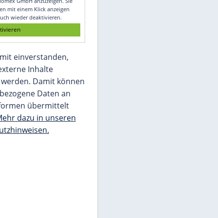
Glomex GmbH
Wir benötigen Ihre Zustimmung, um den
von unserer Redaktion eingebundenen
Inhalt von Glomex GmbH anzuzeigen. Sie
können diesen mit einem Klick anzeigen
lassen und auch wieder deaktivieren.
jetzt aktivieren
Ich bin damit einverstanden,
dass mir externe Inhalte
angezeigt werden. Damit können
personenbezogene Daten an
Drittplattformen übermittelt
werden.
Mehr dazu in unseren
Datenschutzhinweisen.