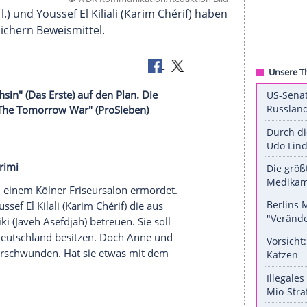
©
WDR Kommunikation/Redaktio
 Wendel, l.) und Youssef El Kiliali (Karim Chérif) 
afft und sichern Beweismittel.
t die "Füchsin" (Das Erste) auf den Plan. Die
u Hilfe. In "The Tomorrow War" (ProSieben)