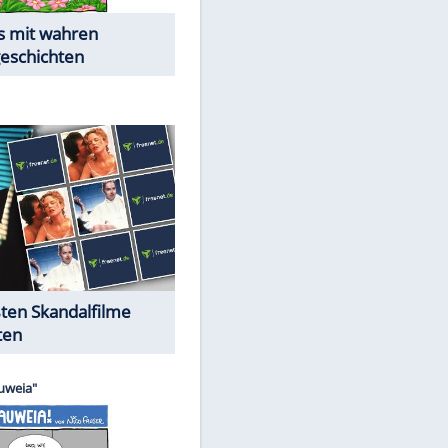
Die Öffentlichkeit schaut zu:
EITE
Peinliche Auftritte auf dem
roten Teppich
Cartoons "Das Wahre Leben"