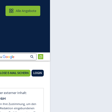
MAIL & CLOUD
Alle Angebote
KOSTENLOSE E-MAIL SICHERN
LOGIN
Video
Empfohlener externer Inhalt: