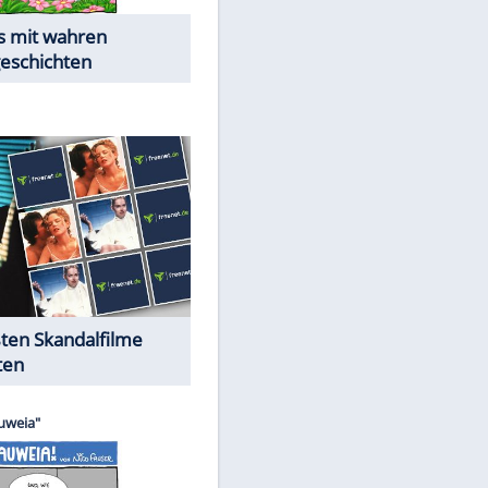
Die Öffentlichkeit schaut zu:
EITE
Peinliche Auftritte auf dem
roten Teppich
Cartoons "Das Wahre Leben"