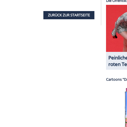
 verzweifelten
Clara Rink
(Julia Koschitz) um Hilfe
s Mannes Johannes (Benjamin Sadler) - den
n Vater. Hat Johannes, wie sein Vater, womöglich
ards
mit Johannes, schreibt dieser Zahlen auf
ie gehört Eva
Faller
(Mavie Hörbiger), einer
dass Eva
Faller
in Gefahr ist.
y verzweifelt gesucht, Liebesfilm
m: Gerade hat sie den zweiten Job in ihrem
n Nanny School in Boldham durch eine Karate-
zt hat sie nur noch eine Chance, ihre Ausbildung
 Erbe ihrer Mutter nicht in den Sand setzen will,
ingt. Ein Problem hat auch Ryan Rushton (Marc
pstadt ist er nach Cornwall zurückgekehrt.