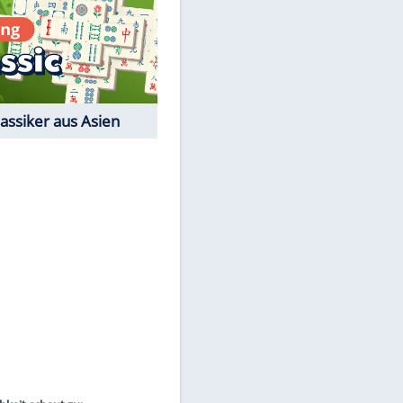
Film-Quiz: Bist Du ein
Cineast?
Kostenlos spielen