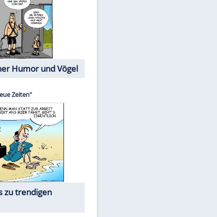
Cartoons mit wahren
Lebensgeschichten
Memo-Spiel