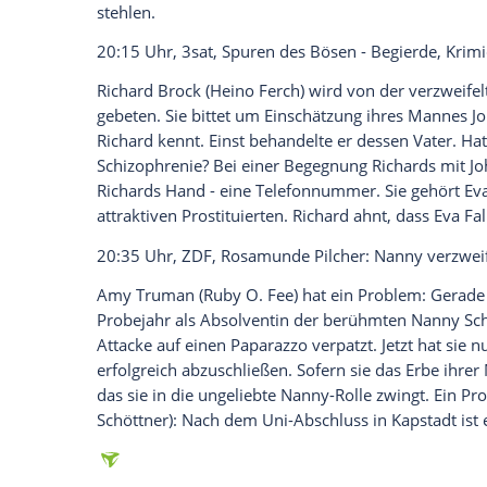
Empfohlener externer Inhalt:
Glomex GmbH
Wir benötigen Ihre Zustimmung, um den von un
anzuzeigen. Sie können diesen mit einem Klick a
jetzt aktivieren
Ich bin damit einverstanden, dass mir externe In
Daten an Drittplattformen übermittelt werden.
Meh
20:15 Uhr,
ProSieben
, Wer stiehlt mir d
Bei "Wer stiehlt mir die Show?" steht wi
Komikerin
Anke Engelke
, Musiker
Mark F
Wildcard-Kandidatin Phenix versuchen,
stehlen.
20:15 Uhr,
3sat
, Spuren des Bösen - Beg