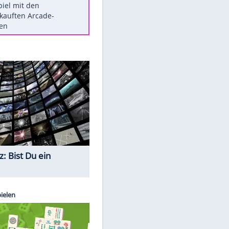
Die größten Mythen über
Medikamente
Berlins Matchwinner Grönning:
"Veränderte Perspektive"
Vorsicht: Diese 17 Dinge hassen
Katzen
Illegales Asphalt-Kartell muss
Mio-Strafe zahlen
Memo-Spiel mit den
meistverkauften Arcade-
Maschinen
Quiz