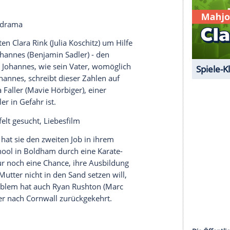
serer Redaktion eingebundenen Inhalt von Glomex GmbH
nzeigen lassen und auch wieder deaktivieren.
halte angezeigt werden. Damit können personenbezogene
r dazu in unseren Datenschutzhinweisen.
ie Show?
eder
Joko Winterscheidts
Job auf dem Spiel.
orster
und Entertainer
Riccardo Simonetti
sowie
 Quizmaster
Joko Winterscheidt
die Show zu
ierde, Krimidrama