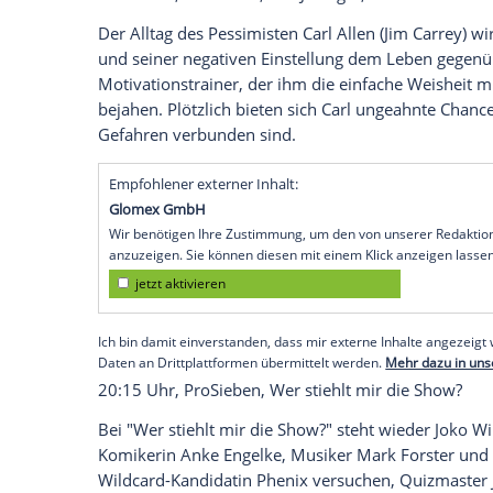
20:15 Uhr,
ZDFneo
, Die Toten vom Bod
Nachdem ein
Schatz
von 273 Goldmünz
Finder,
Florian Friedrichs
, ermordet und
drapiert. Als
Thomas Egger
(
Stefan Pohl
)
findet, die dem
Schatz
zuzuordnen ist, mü
Waldstätten) und
Micha Oberländer
(Matt
Rituale, Sagen und Legenden eintauchen.
20:15 Uhr, kabel eins, Der Ja-Sager, Kom
Der Alltag des Pessimisten
Carl Allen
(Jim
und seiner negativen Einstellung dem Leb
Motivationstrainer
, der ihm die einfache
bejahen. Plötzlich bieten sich
Carl
ungeahn
Gefahren verbunden sind.