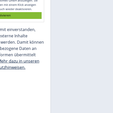
Glomex GmbH
Wir benötigen Ihre Zustimmung, um den
von unserer Redaktion eingebundenen
Inhalt von Glomex GmbH anzuzeigen. Sie
können diesen mit einem Klick anzeigen
lassen und auch wieder deaktivieren.
jetzt aktivieren
Ich bin damit einverstanden,
dass mir externe Inhalte
angezeigt werden. Damit können
personenbezogene Daten an
Drittplattformen übermittelt
werden.
Mehr dazu in unseren
Datenschutzhinweisen.