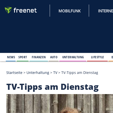
MOBILFUNK
NEWS
SPORT
FINANZEN
AUTO
UNTERHALTUNG
L
Startseite
>
Unterhaltung
>
TV
>
TV-Tipps am Diens
TV-Tipps am Dienst