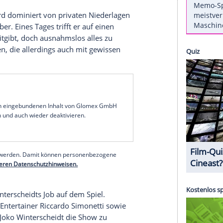
ensee:
Fluch
aus der Tiefe, Krimi
en aus dem
Bodensee
geborgen war, wurde der
 mit zugenähtem Mund am Ufer des
Bodensees
 den Mund des Toten öffnet und dort eine Münze
ssen die Ermittler
Hanna Zeiler
(Nora
hias Koeberlin) in die Welt mittelalterlicher
ödie
 Carrey) wird dominiert von privaten Niederlagen
en gegenüber. Eines Tages trifft er auf einen
 Weisheit mitgibt, doch ausnahmslos alles zu
te Chancen, die allerdings auch mit gewissen