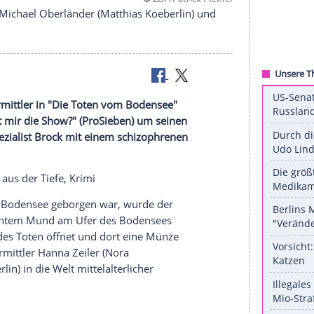
©
ZDF/Patrick P
e Ermittler Michael Oberländer (Matthias Koeberlin) u
tigt die Ermittler in "Die Toten vom
Bodensee
"
Wer stiehlt mir die Show?" (
ProSieben
) um seinen
er Verhörspezialist
Brock
mit einem schizophrenen