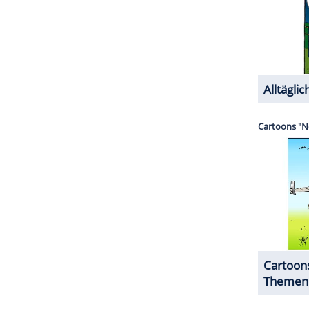
nzeigen lassen und auch wieder deaktivieren.
halte angezeigt werden. Damit können personenbezogene
r dazu in unseren Datenschutzhinweisen.
etzt erst mal auf zwölf prominente Kandidatinnen,
 beweisen müssen. Mit dabei sind unter anderem
h, Cecilia Asoro oder Ariel, alle ebenfalls mit
us kämpfen sie um bis zu 50.000 Euro Preisgeld
eg vorprogrammiert" ist.
ZURÜCK ZUR STARTS