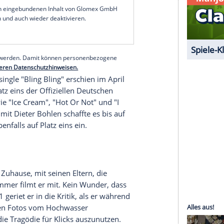
ehmenden TV-Gesicht entwickelt. Dabei hatte er
s!", was gemeinhin als Ritterschlag des Reality-TVs
 bei "Pocher vs. Influencer" erstmals auf, als
-Media-Stars antrat. Es folgte ein Gastauftritt bei
n der "Helene Fischer Show" (2023).
im Fernsehen, sondern im Internet. Bereits 2014
ona-Pandemie schaffte er mit seiner quirligen
chbruch. Heute zählt der Influencer 6 Millionen
ionen Abonnenten auf Instagram
- damit gehört er
eiten der deutschen Social-Media-Landschaft.
serer Redaktion eingebundenen Inhalt von Glomex GmbH
nzeigen lassen und auch wieder deaktivieren.