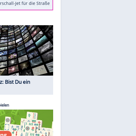
Berger im Wandel der Zeit
Todsünden im Restaurant
Die teuersten Neuzugänge der
BVB-Geschichte
Die gruseligsten Ort der Welt
Daten zwischen Windows und
Android austauschen
Ein Hyperschall-Jet für die Straße
Quiz