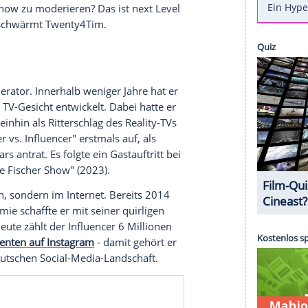
ch auf dem Dschungel-Terrain bestens aus.
n "Reality Queens - Auf High Heels durch den
ekanntes Gesicht am Rand des Geschehens: Statt
Staffel übernimmt jetzt Twenty4Tim (25) die
how-Host kann der Social-Media-Star zwar nicht
ungelerfahrung aus erster Hand.
ch Tim Maximilian Kampmann, im australischen
 Nur gegen Leyla Lahouar, heute Heiter, und die
 musste er sich geschlagen geben. "Ich war selbst
Jetzt die Show zu moderieren? Das ist next Level
ne Queens!", schwärmt Twenty4Tim.
Job als Moderator. Innerhalb weniger Jahre hat er