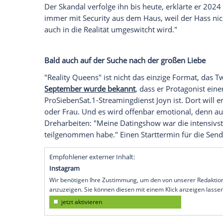
Ich bin damit einverstanden, dass mir externe In
Daten an Drittplattformen übermittelt werden.
Meh
Auch musikalisch ist Twenty4Tim aktiv: S
2022. Mit "Gönn dir" landete er anschließ
Singlecharts. Es folgten weitere Nummer-
Don't Care". Eine Neuauflage von "Cheri C
Platz zwei. Sein Debütalbum "Phoenix" sti
Nicht ohne Kontroversen
Twenty4Tim hält ständig das Handy drauf.
inzwischen selbst Influencer sind, oder 
da die Karriere nicht ohne Schrammen verl
der verheerenden Flutkatastrophe im Ah
Werbeanzeigen schaltete. Ihm wurde vorg