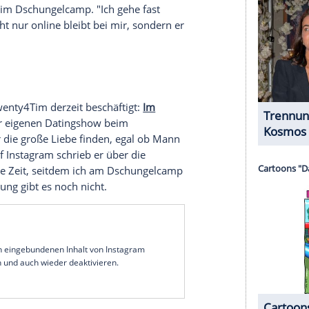
halte angezeigt werden. Damit können personenbezogene
r dazu in unseren Datenschutzhinweisen.
eine Debütsingle "Bling Bling" erschien im April
end auf Platz eins der Offiziellen Deutschen
eins-Hits wie "Ice Cream", "Hot Or Not" und "I
heri Lady" mit Dieter Bohlen schaffte es bis auf
eg 2023 ebenfalls auf Platz eins ein.
 Ob allein Zuhause, mit seinen Eltern, die
Freunden - immer filmt er mit. Kein Wunder, dass
äuft: 2021 geriet er in die Kritik, als er während
rtal zwischen Fotos vom Hochwasser
eworfen, die Tragödie für Klicks auszunutzen.