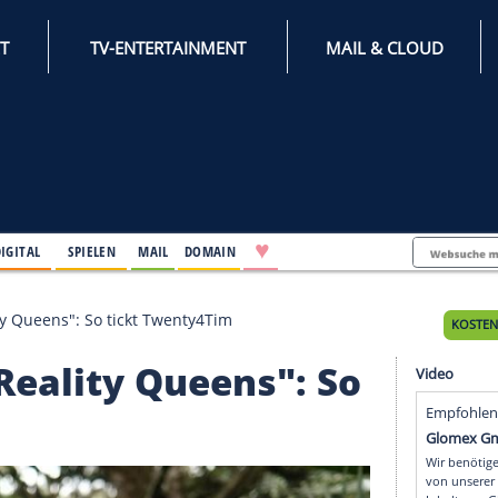
INTERNET
TV-ENTERTAINMENT
♥
IFESTYLE
DIGITAL
SPIELEN
MAIL
DOMAIN
bei "Reality Queens": So tickt Twenty4Tim
ei "Reality Queens": 