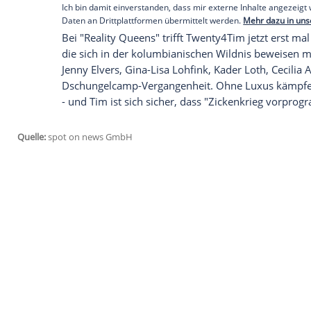
Der Skandal verfolge ihn bis heute, erkl
immer mit Security aus dem Haus, weil de
auch in die Realität umgeswitcht wird."
Bald auch auf der Suche nach der großen
"Reality Queens" ist nicht das einzige F
September wurde bekannt
, dass er Prot
ProSiebenSat.1-Streamingdienst Joyn ist. 
oder Frau. Und es wird offenbar emotiona
Dreharbeiten: "Meine Datingshow war di
teilgenommen habe." Einen Starttermin fü
Empfohlener externer Inhalt:
Instagram
Wir benötigen Ihre Zustimmung, um den von uns