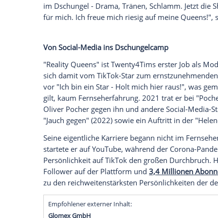
erste Moderationsjob - dafür kennt er si
Wenn am 9. Februar die zweite Staffel vo
Dschungel" bei RTL+ startet, steht ein b
Filip Pavlović (31) wie in der Premieren-
Moderation der Sendung. Erfahrung als S
vorweisen - dafür aber jede Menge Dsch
2024 kämpfte sich der Kölner, bürgerli
Dschungelcamp bis auf den dritten Platz.
spätere Dschungelkönigin Lucy Diakovska
im Dschungel - Drama, Tränen, Schlamm. 
für mich. Ich freue mich riesig auf mei
Von Social-Media ins Dschungelcamp
"Reality Queens" ist Twenty4Tims erster 