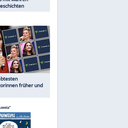
Trennungsschock im Promi-
Kosmos
Cartoons "Das Wahre Leben"