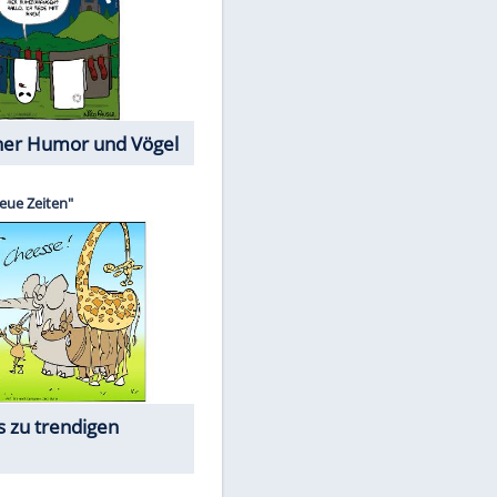
Cartoons mit wahren
Lebensgeschichten
Memo-Spiel
EITE
Die beliebtesten