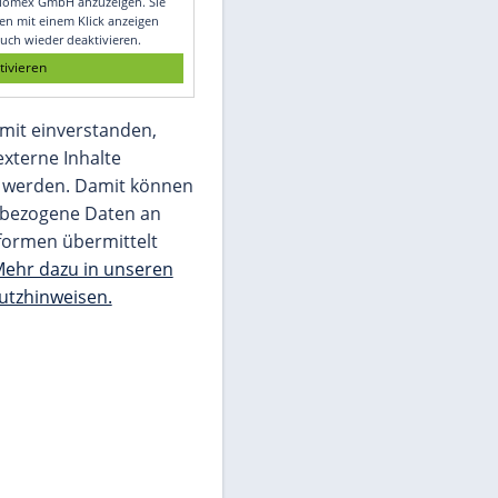
Glomex GmbH
Wir benötigen Ihre Zustimmung, um den
von unserer Redaktion eingebundenen
Inhalt von Glomex GmbH anzuzeigen. Sie
können diesen mit einem Klick anzeigen
lassen und auch wieder deaktivieren.
jetzt aktivieren
Ich bin damit einverstanden,
dass mir externe Inhalte
angezeigt werden. Damit können
personenbezogene Daten an
Drittplattformen übermittelt
werden.
Mehr dazu in unseren
Datenschutzhinweisen.