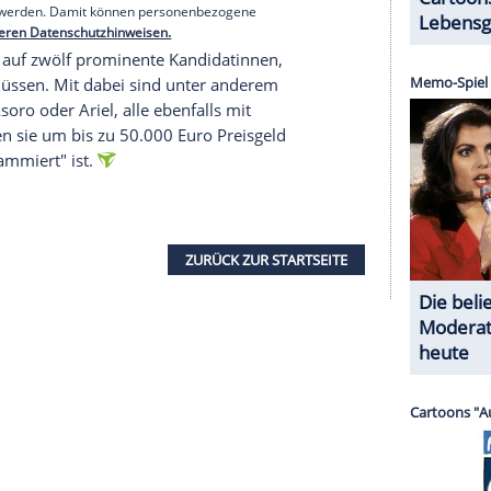
ärte er 2024 im Dschungelcamp. "Ich gehe fast
r Hass nicht nur online bleibt bei mir, sondern er
 Liebe
ormat, das Twenty4Tim derzeit beschäftigt:
Im
agonist einer eigenen Datingshow beim
Dort will er die große Liebe finden, egal ob Mann
l, denn auf Instagram schrieb er über die
e intensivste Zeit, seitdem ich am Dschungelcamp
r die Sendung gibt es noch nicht.
erer Redaktion eingebundenen Inhalt von Instagram