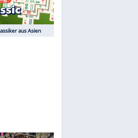
Film-Quiz: Bist Du ein
Cineast?
Kostenlos spielen