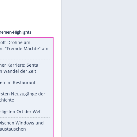
©
RTL
ch
Unsere Themen-Highlights
Sprengstoff-Drohne am
Flughafen: "Fremde Mächte" am
Werk?
Bilder einer Karriere: Senta