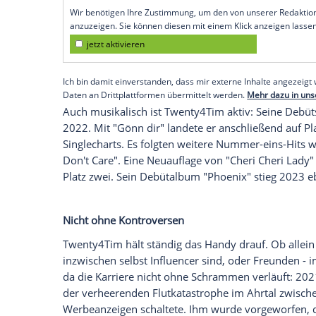
sich damit vom TikTok-Star zum ernstzun
vor "Ich bin ein Star - Holt mich hier rau
gilt, kaum Fernseherfahrung. 2021 trat er
Oliver Pocher gegen ihn und andere Social
"Jauch gegen" (2022) sowie ein Auftritt i
Seine eigentliche Karriere begann nicht 
startete er auf YouTube, während der Cor
Persönlichkeit auf TikTok den großen Dur
Follower auf der Plattform und
3,4 Mill
zu den reichweitenstärksten Persönlichk
Empfohlener externer Inhalt:
Glomex GmbH
Wir benötigen Ihre Zustimmung, um den von un
anzuzeigen. Sie können diesen mit einem Klick a
jetzt aktivieren