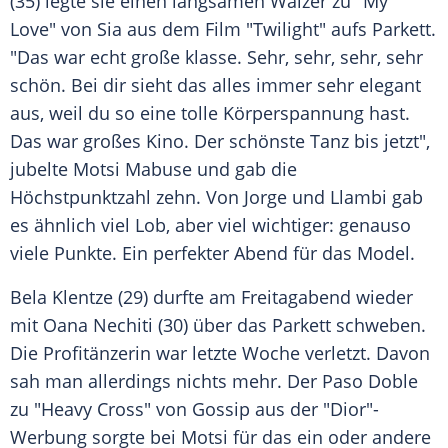
(35) legte sie einen langsamen Walzer zu "My
Love" von Sia aus dem Film "Twilight" aufs Parkett.
"Das war echt große klasse. Sehr, sehr, sehr, sehr
schön. Bei dir sieht das alles immer sehr elegant
aus, weil du so eine tolle Körperspannung hast.
Das war großes Kino. Der schönste Tanz bis jetzt",
jubelte
Motsi Mabuse
und gab die
Höchstpunktzahl zehn. Von
Jorge
und
Llambi
gab
es ähnlich viel Lob, aber viel wichtiger: genauso
viele Punkte. Ein perfekter Abend für das Model.
Bela Klentze
(29) durfte am Freitagabend wieder
mit Oana Nechiti (30) über das Parkett schweben.
Die Profitänzerin war letzte Woche verletzt. Davon
sah man allerdings nichts mehr. Der
Paso Doble
zu "Heavy Cross" von Gossip aus der "Dior"-
Werbung sorgte bei
Motsi
für das ein oder andere