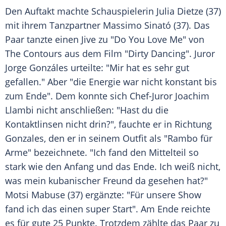
Den Auftakt machte Schauspielerin
Julia Dietze
(37)
mit ihrem Tanzpartner
Massimo Sinató
(37). Das
Paar tanzte einen Jive zu "Do You Love Me" von
The Contours aus dem Film "
Dirty Dancing
". Juror
Jorge Gonzáles
urteilte: "Mir hat es sehr gut
gefallen." Aber "die Energie war nicht konstant bis
zum Ende". Dem konnte sich Chef-Juror
Joachim
Llambi
nicht anschließen: "Hast du die
Kontaktlinsen nicht drin?", fauchte er in Richtung
Gonzales, den er in seinem Outfit als "
Rambo
für
Arme" bezeichnete. "Ich fand den Mittelteil so
stark wie den Anfang und das Ende. Ich weiß nicht,
was mein kubanischer Freund da gesehen hat?"
Motsi Mabuse
(37) ergänzte: "Für unsere Show
fand ich das einen super Start". Am Ende reichte
es für gute 25 Punkte. Trotzdem zählte das Paar zu