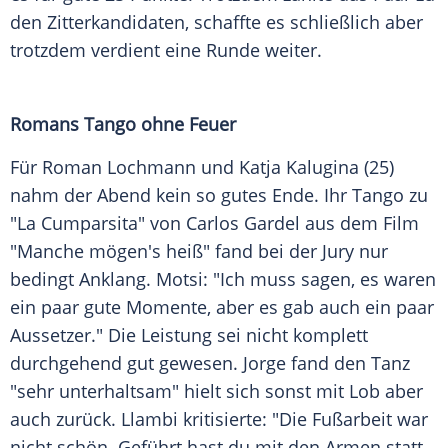
den Zitterkandidaten, schaffte es schließlich aber
trotzdem verdient eine Runde weiter.
Romans
Tango ohne Feuer
Für
Roman Lochmann
und Katja Kalugina (25)
nahm der Abend kein so gutes Ende. Ihr Tango zu
"La Cumparsita" von
Carlos Gardel
aus dem Film
"Manche mögen's heiß" fand bei der Jury nur
bedingt Anklang.
Motsi
: "Ich muss sagen, es waren
ein paar gute Momente, aber es gab auch ein paar
Aussetzer." Die Leistung sei nicht komplett
durchgehend gut gewesen.
Jorge
fand den Tanz
"sehr unterhaltsam" hielt sich sonst mit Lob aber
auch zurück.
Llambi
kritisierte: "Die Fußarbeit war
nicht schön. Geführt hast du mit den Armen statt