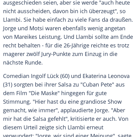
ausgeschieden seien, aber sie werde "auch heute
nicht ausscheiden, davon bin ich überzeugt", so
Llambi
. Sie habe einfach zu viele Fans da draußen.
Jorge
und
Motsi
waren ebenfalls wenig angetan
von
Mareikes
Leistung. Und
Llambi
sollte am Ende
recht behalten - für die 26-Jährige reichte es trotz
magerer zwölf Jury-Punkte zum Einzug in die
nächste Runde.
Comedian
Ingolf Lück
(60) und Ekaterina Leonova
(31) sorgten bei ihrer Salsa zu "Cuban Pete" aus
dem Film "Die Maske" hingegen für gute
Stimmung. "Hier hast du eine grandiose Show
gemacht, wie immer", applaudierte
Jorge
. "Aber
mir hat die Salsa gefehlt", kritisierte er auch. Von
diesem Urteil zeigte sich
Llambi
erneut
verwundert: "
Jorge
, wir sind einer Meinung", sagte