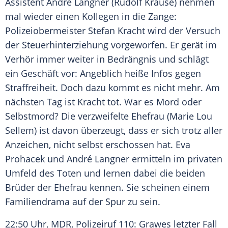
Assistent
André Langner
(Rudolf Krause) nehmen
mal wieder einen Kollegen in die Zange:
Polizeiobermeister
Stefan Kracht
wird der Versuch
der Steuerhinterziehung vorgeworfen. Er gerät im
Verhör immer weiter in Bedrängnis und schlägt
ein Geschäft vor: Angeblich heiße Infos gegen
Straffreiheit. Doch dazu kommt es nicht mehr. Am
nächsten Tag ist
Kracht
tot. War es
Mord
oder
Selbstmord? Die verzweifelte Ehefrau (
Marie Lou
Sellem
) ist davon überzeugt, dass er sich trotz aller
Anzeichen, nicht selbst erschossen hat. Eva
Prohacek und
André Langner
ermitteln im privaten
Umfeld des Toten und lernen dabei die beiden
Brüder der Ehefrau kennen. Sie scheinen einem
Familiendrama auf der Spur zu sein.
22:50 Uhr,
MDR
,
Polizeiruf
110: Grawes letzter Fall