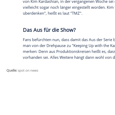
Dreharbeiten
zur Reality-Serie "Keeping 
wurden aber wieder einige Szenen gedre
berichtet, soll dieses Mal eine längere 
geplant, dass der berühmteste Familien-
TV-Soap von Kameras begleitet werde. Da
Was Kim Kardashian nach Kanye Wests Zu
diesem Clipfish-Video
Nach dem Zusammenbruch und der Klin
von
Kim Kardashian
, in der vergangenen
vielleicht sogar noch länger eingestellt 
überdenken", heißt es laut "TMZ".
Das Aus für die Show?