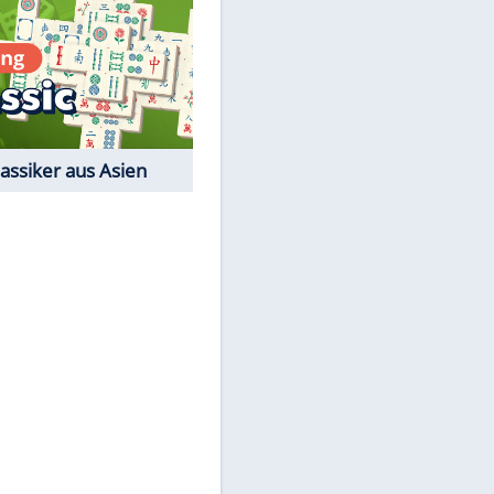
EITE
Film-Quiz: Bist Du ein
Cineast?
Kostenlos spielen