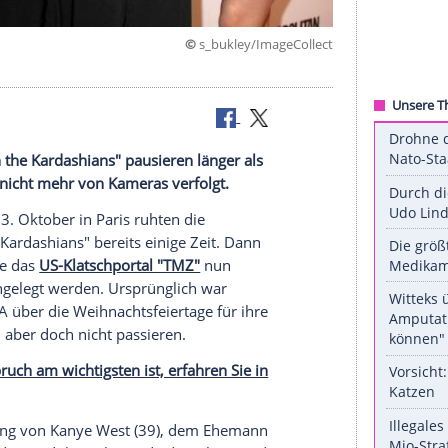
©
s_bukley/ImageC
use ein
ing Up with the Kardashians" pausieren länger als
oé und Co. nicht mehr von Kameras verfolgt.
ian
(36) am 3. Oktober in
Paris
ruhten die