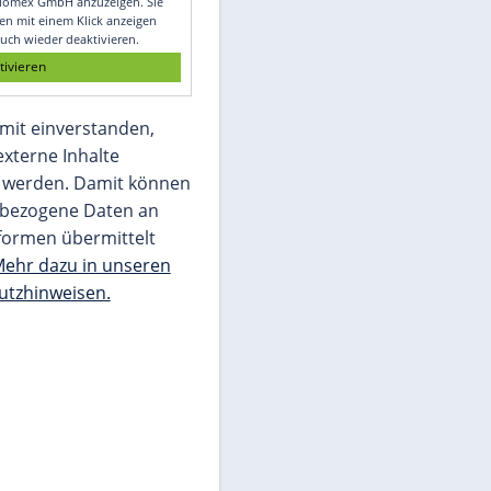
Glomex GmbH
Wir benötigen Ihre Zustimmung, um den
von unserer Redaktion eingebundenen
Inhalt von Glomex GmbH anzuzeigen. Sie
können diesen mit einem Klick anzeigen
lassen und auch wieder deaktivieren.
jetzt aktivieren
Ich bin damit einverstanden,
dass mir externe Inhalte
angezeigt werden. Damit können
personenbezogene Daten an
Drittplattformen übermittelt
werden.
Mehr dazu in unseren
Datenschutzhinweisen.