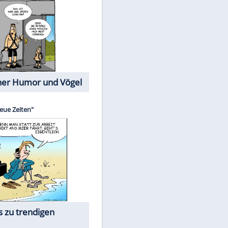
Cartoons mit wahren
Lebensgeschichten
Memo-Spiel