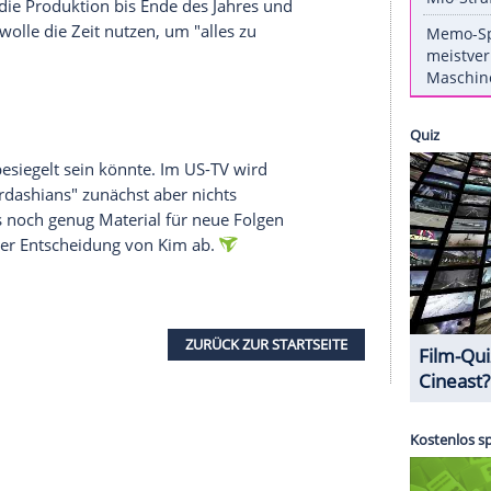
Up with the
Kardashians
" bereits einige Zeit. Dann
ht. Doch wie das
US-Klatschportal "TMZ"
nun
Drehpause eingelegt werden. Ursprünglich war
Clan der
USA
über die Weihnachtsfeiertage für ihre
s wird nun aber doch nicht passieren.
sammenbruch am wichtigsten ist, erfahren Sie in
ik-Einweisung von
Kanye West
(39), dem Ehemann
 Woche sei die Produktion bis Ende des Jahres und
worden.
Kim
wolle die Zeit nutzen, um "alles zu