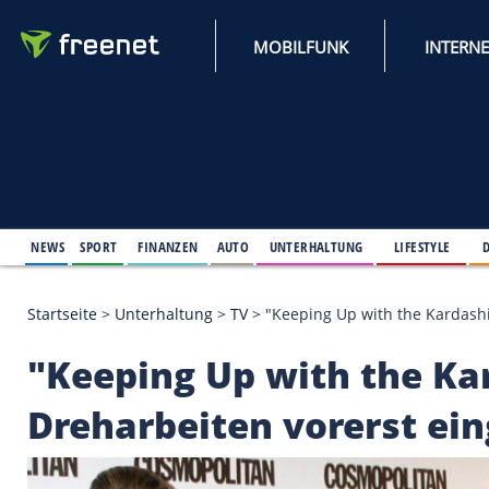
MOBILFUNK
NEWS
SPORT
FINANZEN
AUTO
UNTERHALTUNG
L
Startseite
>
Unterhaltung
>
TV
>
"Keeping Up with t
"Keeping Up with th