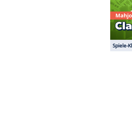
der Serie besiegelt sein könnte. Im US-TV wird
with the
Kardashians
" zunächst aber nichts
ßt es, dass noch genug Material für neue Folgen
n wohl von der Entscheidung von
Kim
ab.
ZURÜCK ZUR STARTS