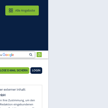
MAIL & CLOUD
Alle Angebote
KOSTENLOSE E-MAIL SICHERN
LOGIN
Video
Empfohlener externer Inhalt: