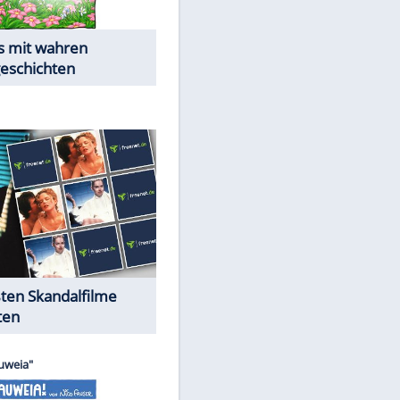
Die Öffentlichkeit schaut zu:
Peinliche Auftritte auf dem
roten Teppich
Cartoons "Das Wahre Leben"