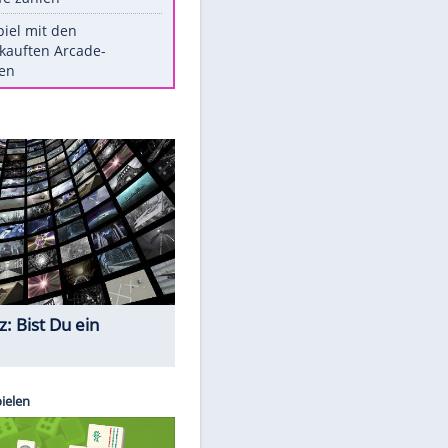
Die größten Mythen über
Medikamente
Witteks über Beinahe-
Amputation: "Hätte böse enden
können"
Vorsicht: Diese 17 Dinge hassen
Katzen
Illegales Asphalt-Kartell muss
Mio-Strafe zahlen
Memo-Spiel mit den
meistverkauften Arcade-
Maschinen
Quiz