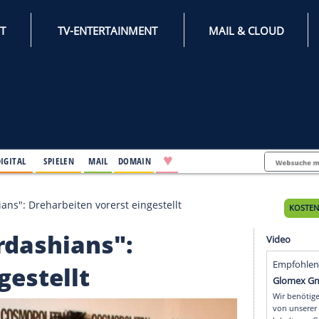
INTERNET
TV-ENTERTAINMENT
♥
IFESTYLE
DIGITAL
SPIELEN
MAIL
DOMAIN
he Kardashians": Dreharbeiten vorerst eingestellt
e Kardashians":