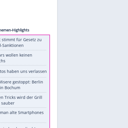
Bünning
s"
Unsere Themen-Highlights
US-Senat stimmt für Gesetz zu
Russland-Sanktionen
Diese Stars wollen keinen
Nachwuchs