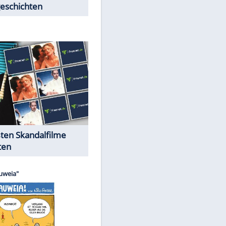
Peinliche Auftritte auf dem
roten Teppich
Cartoons "Das Wahre Leben"