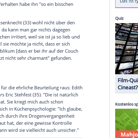
kann man bei "Ich bin ein Star - Holt mich hier
ia Telefonabstimmung in die Ekel-Prüfungen
s Moderatoren-Duo für seine Leistung im
 nicht, verraten Sonja Zietlow (56) und Jan
pen scheint nach der letzten Ess-
em Kieker zu haben: Ex-"Bachelor"-Teilnehmerin
e hat es nicht wirklich probiert. Sie hat es nicht
en Stink-Tofu in den Mund und nahm ihn direkt
n." Dieses Verhalten habe ihn "so ein bisschen
imi Blue Ochsenknecht (33) wohl nicht über den
o hübsch und da kann man gar nichts dagegen
 ein bisschen irritiert, weil sie ist ja so lieb und
der so, weil sie möchte ja nicht, dass er sich