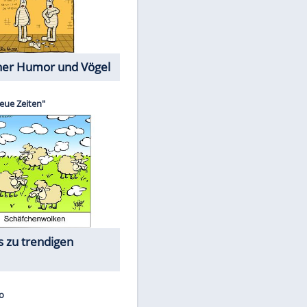
EITE
Cartoons mit wahren
Lebensgeschichten
Memo-Spiel
Die größten Skandalfilme