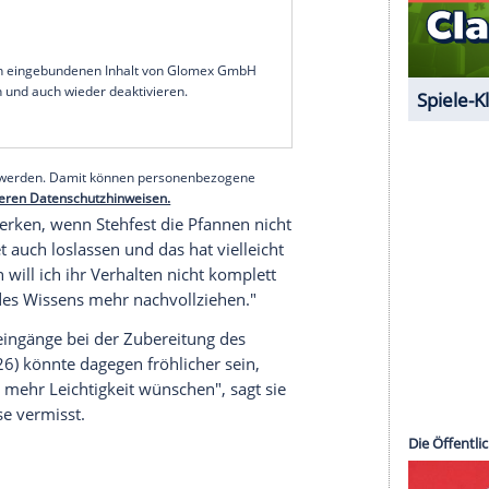
 Millionenpublikum [dass er bei ihr auf der Couch
ersönlich jetzt nicht sehr charmant" gefunden.
zu"
ch Köppen für die ehrliche Beurteilung raus: Edith
ungel-Stars Eric Stehfest (35). "Die ist natürlich
ezielle Art hat. Sie kriegt mich auch schon
d versucht sich in Küchenpsychologie: "Ich glaube,
s sie natürlich durch ihre Drogenvergangenheit
r sich gebaut hat, der eine gewisse Kontrolle
skommt, dann wird sie vielleicht auch unsicher."
serer Redaktion eingebundenen Inhalt von Glomex GmbH