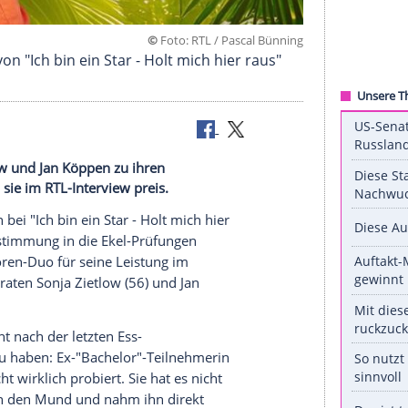
©
Foto: RTL / Pascal 
p-Chefs von "Ich bin ein Star - Holt mich hier rau
onja Zietlow und Jan Köppen zu ihren
cht, geben sie im RTL-Interview preis.