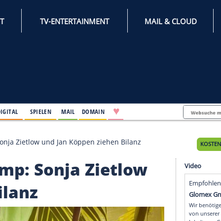
INTERNET
TV-ENTERTAINMENT
♥
IFESTYLE
DIGITAL
SPIELEN
MAIL
DOMAIN
gelcamp: Sonja Zietlow und Jan Köppen ziehen Bilanz
elcamp: Sonja Zietlo