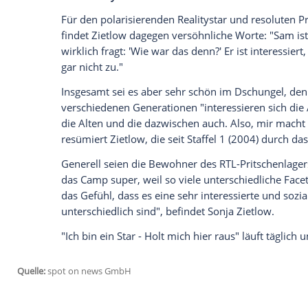
anzuzeigen. Sie können diesen mit einem Klick a
jetzt aktivieren
Ich bin damit einverstanden, dass mir externe In
Daten an Drittplattformen übermittelt werden.
Meh
Das würde man beim gemeinschaftlichen
aus der Hand geben kann. "Dieses Abgebe
wiederum mit ihrer Vergangenheit zu tun.
entschuldigen, aber ich kann es vielleic
Aber nicht nur Zickereien an der Feuerst
Essens werden kritisiert: Kandidat Mauri
meint Zietlow. "Ich würde mir von dem ei
über den jungen Vater, der sein kleines 