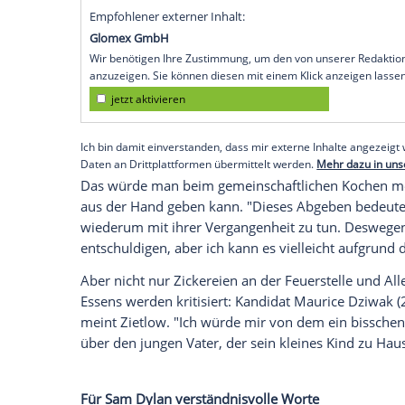
schlecht fühlt - erzählt es dann aber vor
schläft, Anm. der Red.]." Das habe sie "p
"Sie kriegt mich manchmal, das gebe ich 
Eine weitere Dschungelcamperin pickte si
Stehfest (30), Ehefrau des ehemaligen Dsch
jetzt sehr im Fokus, weil sie auch eine sp
manchmal, das gebe ich zu", verrät er un
aber es kann mich jeder berichtigen, das
wahrscheinlich so einen Schutzkorridor fü
ermöglicht und sie weiß, wenn sie da rau
Empfohlener externer Inhalt:
Glomex GmbH
Wir benötigen Ihre Zustimmung, um den von un