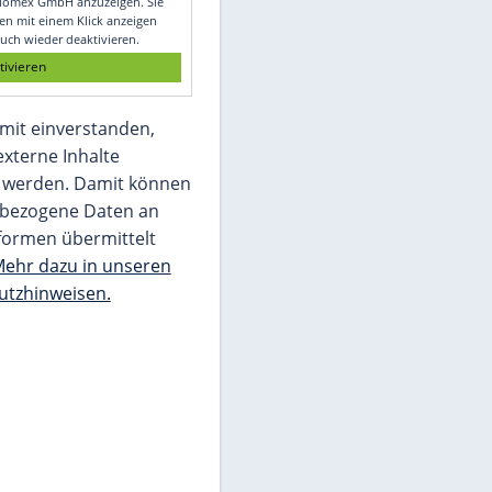
Glomex GmbH
Wir benötigen Ihre Zustimmung, um den
von unserer Redaktion eingebundenen
Inhalt von Glomex GmbH anzuzeigen. Sie
können diesen mit einem Klick anzeigen
lassen und auch wieder deaktivieren.
jetzt aktivieren
Ich bin damit einverstanden,
dass mir externe Inhalte
angezeigt werden. Damit können
personenbezogene Daten an
Drittplattformen übermittelt
werden.
Mehr dazu in unseren
Datenschutzhinweisen.