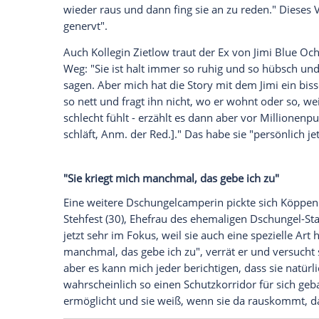
Wen die Zuschauer mögen und wen nicht, 
raus" täglich daran erkennen, wen sie v
wählen und leiden sehen wollen. Wen da
australischen Busch schätzt und wen eben
Köppen (41) jetzt
gegenüber RTL
.
Der "Ninja Warrior"-Kommentator Jan Köp
Dschungelprüfung eine Kandidatin auf d
Yeliz Koc (31). "Da ich das Gefühl hatte, si
wirklich versucht. [...] Sie steckte dies
wieder raus und dann fing sie an zu rede
genervt".
Auch Kollegin Zietlow traut der Ex von J
Weg: "Sie ist halt immer so ruhig und s
sagen. Aber mich hat die Story mit dem Jimi
so nett und fragt ihn nicht, wo er wohnt o