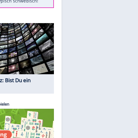
Diese Autos haben uns verlassen
Auftakt-Misere gestoppt: Berlin
gewinnt in Bochum
Mit diesen Tricks wird der Grill
ruckzuck sauber
So nutzt man alte Smartphones
sinnvoll
Das ist typisch schwedisch!
Quiz