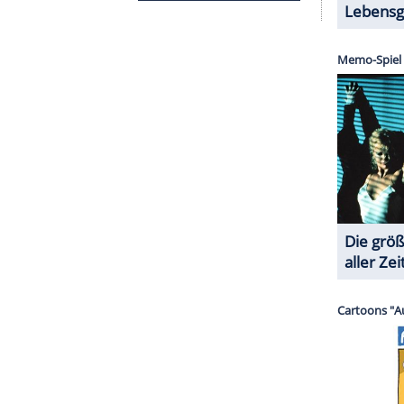
 resoluten Prüfungsabbrecher Sam Dylan (33)
e: "Sam ist immer derjenige, der die Leute auch
 interessiert, er hört zu, weil manche hören dann ja
hungel, denn trotz der Altersunterschiede und
n sich die Alten für die Jungen und die Jungen für
 mir macht das total viel Spaß. Ich freue mich",
4) durch das Format führt.
chenlagers der 18. Staffel sehr sozial: "Ich finde
dliche Facetten dabei sind. Außerdem habe ich
e und soziale Gruppe ist, obwohl sie total
tlow.
äuft täglich um 20:15 Uhr bei RTL und auf RTL+.