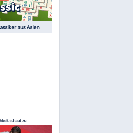
Film-Quiz: Bist Du ein
Cineast?
Kostenlos spielen