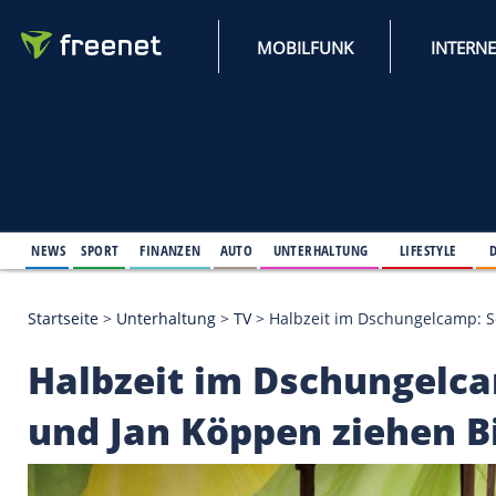
MOBILFUNK
NEWS
SPORT
FINANZEN
AUTO
UNTERHALTUNG
L
Startseite
>
Unterhaltung
>
TV
>
Halbzeit im Dschun
Halbzeit im Dschung