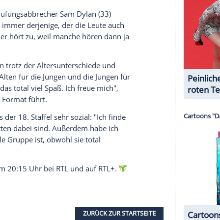
nzeigen lassen und auch wieder deaktivieren.
halte angezeigt werden. Damit können personenbezogene
r dazu in unseren Datenschutzhinweisen.
 Kochen merken, wenn Stehfest die Pfannen nicht
n bedeutet auch loslassen und das hat vielleicht
 Deswegen will ich ihr Verhalten nicht komplett
ht aufgrund des Wissens mehr nachvollziehen."
elle und Alleingänge bei der Zubereitung des
ce Dziwak (26) könnte dagegen fröhlicher sein,
n bisschen mehr Leichtigkeit wünschen", sagt sie
Kind zu Hause vermisst.