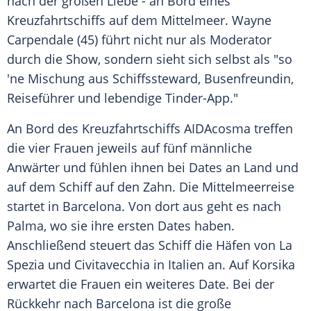
nach der großen
Liebe
- an Bord eines
Kreuzfahrtschiffs
auf dem Mittelmeer.
Wayne
Carpendale
(45) führt nicht nur als Moderator
durch die Show, sondern sieht sich selbst als "so
'ne Mischung aus Schiffssteward, Busenfreundin,
Reiseführer und lebendige Tinder-App."
An Bord des
Kreuzfahrtschiffs
AIDAcosma treffen
die vier Frauen jeweils auf fünf männliche
Anwärter und fühlen ihnen bei
Dates
an Land und
auf dem Schiff auf den Zahn. Die Mittelmeerreise
startet in
Barcelona
. Von dort aus geht es nach
Palma, wo sie ihre ersten
Dates
haben.
Anschließend steuert das Schiff die Häfen von
La
Spezia
und Civitavecchia in Italien an. Auf Korsika
erwartet die Frauen ein weiteres
Date
. Bei der
Rückkehr nach
Barcelona
ist die große