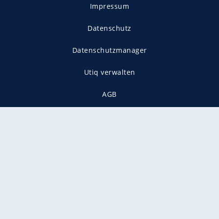
Impressum
Datenschutz
Datenschutzmanager
Utiq verwalten
AGB
Gender-Hinweis
Presse
Mediadaten
Karriere
Vertragskündigung