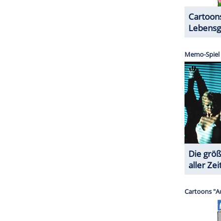
hlechte Zeiten
en und schließt sich Anni an, die ausgehen will.
t
Katrin Leons
finanzielle Unterstützung dankbar
kennen sich auch öffentlich als Paar zueinander.
 John, der nicht verstehen kann, dass Emily sich
ZURÜCK ZUR STARTS