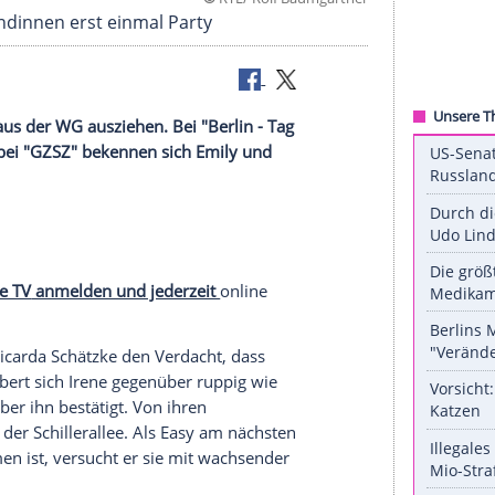
©
RTL/ Rolf Baumg
hren Freundinnen erst einmal Party
 Freunde aus der WG ausziehen. Bei "Berlin - Tag
 zurück und bei "GZSZ" bekennen sich Emily und