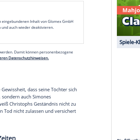
t. Am Abend will er seinen Freunden die ganze
Sorgen
um die feierwütige Joleen. Er redet ihr ins
 Nacht
jedes Mittel Recht. Zu Bastis Entsetzen kriecht er
cht sich so einen Job im
Matrix
. Piet hofft, so
e
zu kommen. Seit
Leon
es mit seinen
Lou vergrault hat, versucht er alles, um sie
st skeptisch ist, verbringen die beiden einen