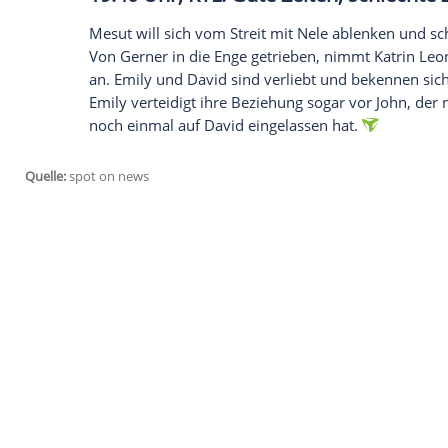
Wir benötigen Ihre Zustimmung, um den von un
anzuzeigen. Sie können diesen mit einem Klick a
jetzt aktivieren
Ich bin damit einverstanden, dass mir externe In
Daten an Drittplattformen übermittelt werden.
Meh
19:05 Uhr, RTL: Alles was zählt
Richard gerät zunehmend unter
Druck
. 
von ihm abwenden, wenn sie die Wahrhe
Unversöhnlichkeit setzen ihm sichtlich 
deuten. Ingo will den Gedanken an seine
Bea zuversichtlich, dass er nicht sterben 