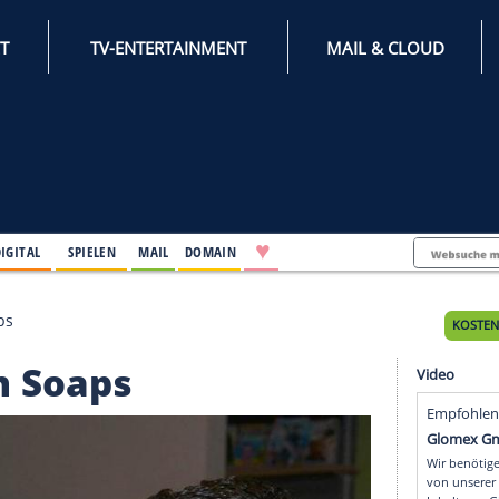
INTERNET
TV-ENTERTAINMENT
♥
IFESTYLE
DIGITAL
SPIELEN
MAIL
DOMAIN
 in den Soaps
in den Soaps