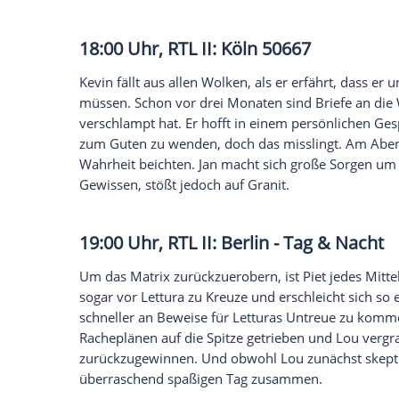
17:30 Uhr, RTL: Unter uns
Lieblingsserie verpasst? Einfach kostenlo
streamen
Eva bekommt durch eine gezielte
Provok
zwischen dieser und Till etwas laufen kö
eh und je verhält, fühlt diese sich in ihr
Schuldgefühlen gequält flüchtet Joe in d
Morgen begreift, dass Joe nicht nach Ha
Sorge zu erreichen.
18:00 Uhr, RTL II:
Köln
50667
Kevin fällt aus allen Wolken, als er erfä
müssen. Schon vor drei Monaten sind Bri
verschlampt hat. Er hofft in einem pers