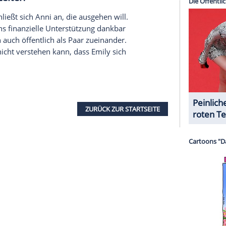
serer Redaktion eingebundenen Inhalt von Glomex GmbH
nzeigen lassen und auch wieder deaktivieren.
halte angezeigt werden. Damit können personenbezogene
r dazu in unseren Datenschutzhinweisen.
Nicht nur die
Gewissheit
, dass seine Töchter sich
it erfahren, sondern auch Simones
zu. Vanessa weiß Christophs
Geständnis
nicht zu
n drohenden Tod nicht zulassen und versichert
wird.