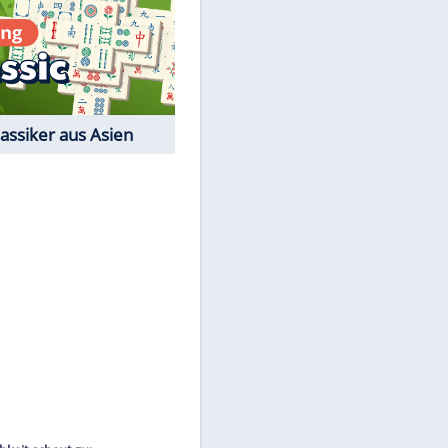
Film-Quiz: Bist Du ein
Cineast?
Kostenlos spielen