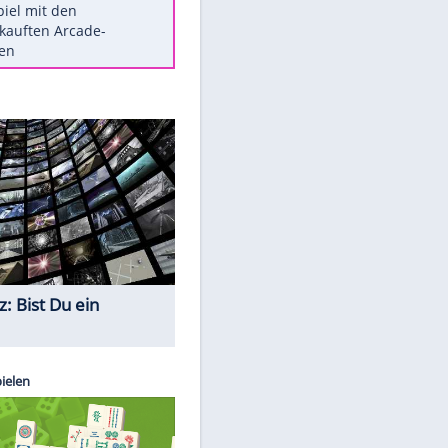
Die größten Mythen über
Medikamente
Berlins Matchwinner Grönning:
"Veränderte Perspektive"
Vorsicht: Diese 17 Dinge hassen
Katzen
Illegales Asphalt-Kartell muss
Mio-Strafe zahlen
Memo-Spiel mit den
meistverkauften Arcade-
Maschinen
Quiz