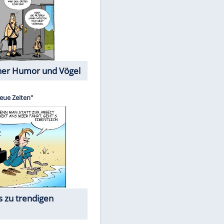
Cartoons mit wahren
Lebensgeschichten
Memo-Spiel