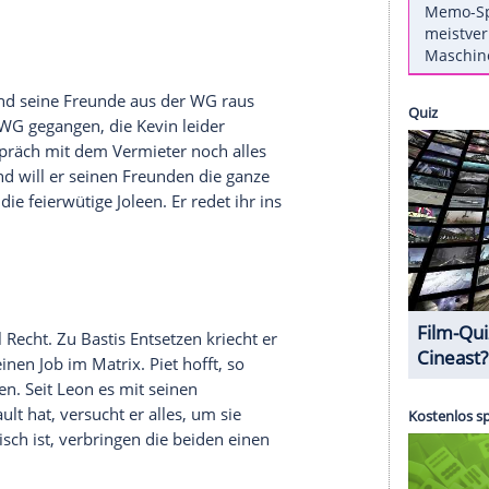
s bei
Magine TV
anmelden und jederzeit
online
ation
von Ricarda Schätzke den
Verdacht
, dass
nnte. Als Robert sich Irene gegenüber ruppig wie
er Meinung über ihn bestätigt. Von ihren
er Nacht aus der
Schillerallee
. Als Easy am nächsten
use gekommen ist, versucht er sie mit wachsender
hrt, dass er und seine Freunde aus der WG raus
efe an die WG gegangen, die Kevin leider
önlichen Gespräch mit dem Vermieter noch alles