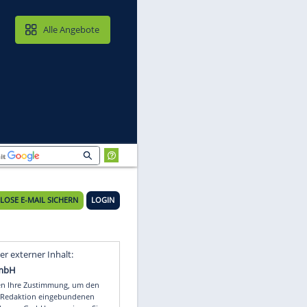
MAIL & CLOUD
Alle Angebote
KOSTENLOSE E-MAIL SICHERN
LOGIN
Video
Empfohlener externer Inhalt: