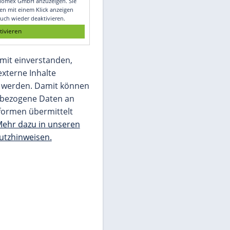
Glomex GmbH
Wir benötigen Ihre Zustimmung, um den
von unserer Redaktion eingebundenen
Inhalt von Glomex GmbH anzuzeigen. Sie
können diesen mit einem Klick anzeigen
lassen und auch wieder deaktivieren.
jetzt aktivieren
Ich bin damit einverstanden,
dass mir externe Inhalte
angezeigt werden. Damit können
personenbezogene Daten an
Drittplattformen übermittelt
werden.
Mehr dazu in unseren
Datenschutzhinweisen.