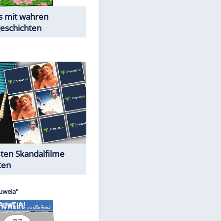
Die Öffentlichkeit schaut zu:
Peinliche Auftritte auf dem
EITE
roten Teppich
Cartoons "Das Wahre Leben"