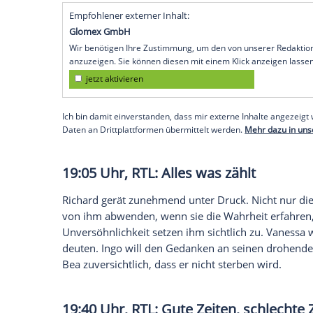
zum Guten zu wenden, doch das missling
Wahrheit beichten. Jan macht sich große
Gewissen
, stößt jedoch auf
Granit
.
19:00 Uhr, RTL II:
Berlin
- Tag &
Um das
Matrix
zurückzuerobern, ist Piet 
sogar vor Lettura zu Kreuze und erschlei
schneller an Beweise für Letturas
Untreu
Racheplänen auf die Spitze getrieben und 
zurückzugewinnen. Und obwohl Lou zunäch
überraschend spaßigen Tag zusammen.
Empfohlener externer Inhalt:
Glomex GmbH