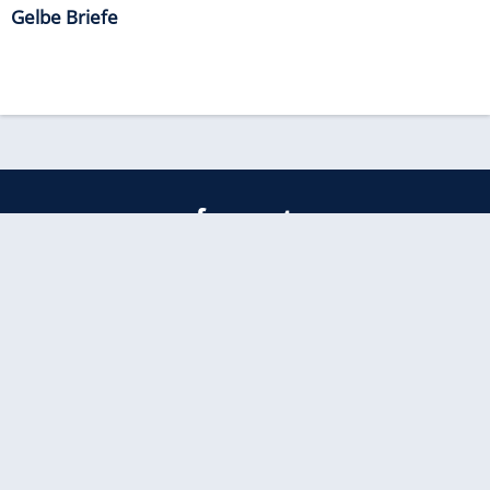
Gelbe Briefe
freenet
Kundenservice
Barrierefreiheitserklärung
Impressum
Datenschutz
Datenschutzmanager