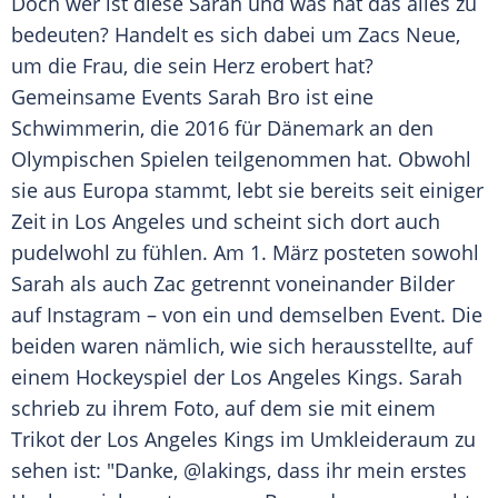
Doch wer ist diese
Sarah
und was hat das alles zu
bedeuten? Handelt es sich dabei um
Zacs
Neue,
um die Frau, die sein Herz erobert hat?
Gemeinsame Events
Sarah Bro
ist eine
Schwimmerin, die 2016 für
Dänemark
an den
Olympischen Spielen
teilgenommen hat. Obwohl
sie aus
Europa
stammt, lebt sie bereits seit einiger
Zeit in
Los Angeles
und scheint sich dort auch
pudelwohl zu fühlen. Am 1. März posteten sowohl
Sarah
als auch
Zac
getrennt voneinander Bilder
auf
Instagram
– von ein und demselben Event. Die
beiden waren nämlich, wie sich herausstellte, auf
einem
Hockeyspiel
der
Los Angeles
Kings.
Sarah
schrieb zu ihrem Foto, auf dem sie mit einem
Trikot der
Los Angeles
Kings im Umkleideraum zu
sehen ist: "Danke, @lakings, dass ihr mein erstes