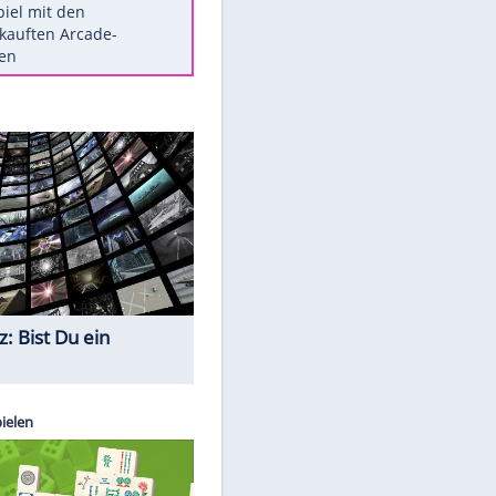
Die größten Mythen über
Medikamente
Braunschweig nach Kantersieg in
Magdeburg an der Spitze
Vorsicht: Diese 17 Dinge hassen
Katzen
Illegales Asphalt-Kartell muss
Mio-Strafe zahlen
Memo-Spiel mit den
meistverkauften Arcade-
Maschinen
EITE
Quiz