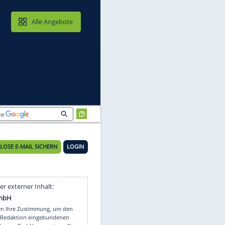
MAIL & CLOUD
Alle Angebote
KOSTENLOSE E-MAIL SICHERN
LOGIN
Video
Empfohlener externer Inhalt: