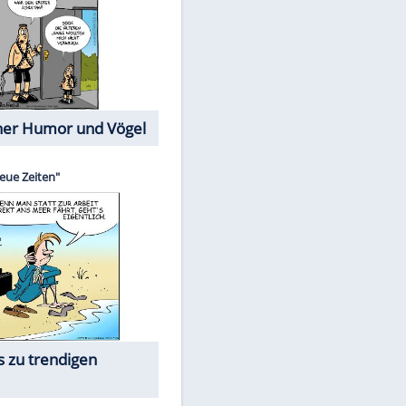
Cartoons mit wahren
Lebensgeschichten
Memo-Spiel