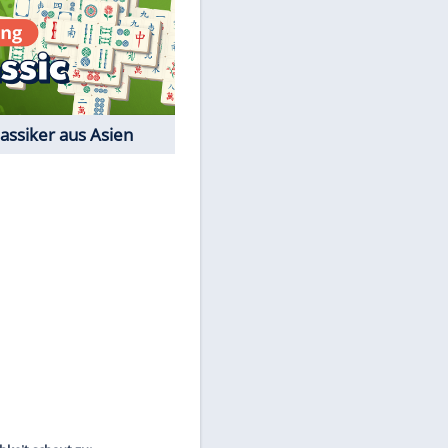
Film-Quiz: Bist Du ein
Cineast?
Kostenlos spielen