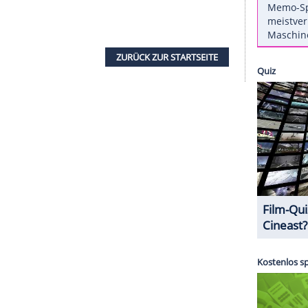
lands liegt.
nnerhalb von drei Tagen Szenen für die neue Serie
Kidman
die Hauptrollen spielen. Aber einige der
n gewehrt haben. Sie fürchteten offenbar, dass
 Filmen bei Nacht zu viel Ruhestörung bedeuten
cht zustande, was manch einen Bewohner
uch das Geld verloren ging, das die Dreharbeiten
 hätte. Mit East Marion konnte
HBO
dem Bericht
ZURÜCK ZUR STARTS