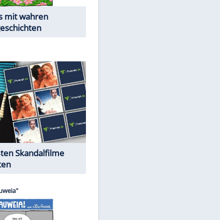
Die Öffentlichkeit schaut zu:
Peinliche Auftritte auf dem
roten Teppich
Cartoons "Das Wahre Leben"