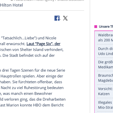
©
Featureflash Photo Agency / Shuttersto
m Beverly Hilton Hotel
 Grant
(58, "Tatsächlich...Liebe") und
Nicole
bar nicht überall erwünscht.
Laut "Page Six", der
 die Einheimischen von
Shelter Island
verhindert,
hen können. Die Stadt befindet sich auf der