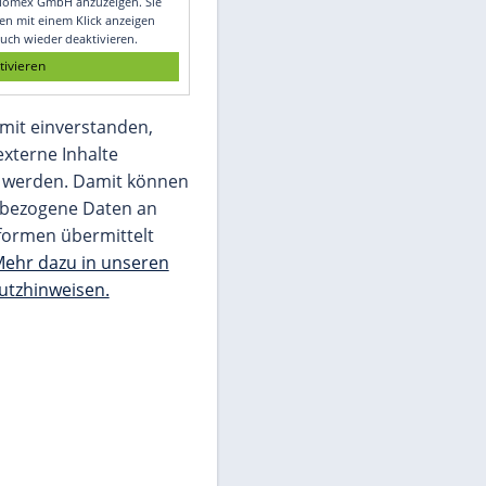
Glomex GmbH
Wir benötigen Ihre Zustimmung, um den
von unserer Redaktion eingebundenen
Inhalt von Glomex GmbH anzuzeigen. Sie
können diesen mit einem Klick anzeigen
lassen und auch wieder deaktivieren.
jetzt aktivieren
Ich bin damit einverstanden,
dass mir externe Inhalte
angezeigt werden. Damit können
personenbezogene Daten an
Drittplattformen übermittelt
werden.
Mehr dazu in unseren
Datenschutzhinweisen.