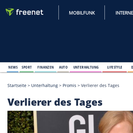
MOBILFUNK
NEWS
SPORT
FINANZEN
AUTO
UNTERHALTUNG
L
Startseite
>
Unterhaltung
>
Promis
>
Verlierer des 
Verlierer des Tages