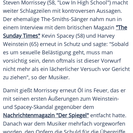
Steven Morrissey
(58, "Low In High School") macht
weiter Schlagzeilen mit kontroversen Aussagen.
Der ehemalige The-Smiths-Sänger nahm nun in
einem Interview mit dem britischen Magazin
"The
Sunday Times"
Kevin Spacey
(58) und
Harvey
Weinstein
(65) erneut in Schutz und sagte: "Sobald
es um sexuelle Belästigung geht, muss man
vorsichtig sein, denn oftmals ist dieser Vorwurf
nicht mehr als ein lächerlicher Versuch vor Gericht
zu ziehen", so der Musiker.
Damit gießt
Morrissey
erneut Öl ins Feuer, das er
mit seinen ersten Äußerungen zum Weinstein-
und Spacey-Skandal gegenüber dem
Nachrichtenmagazin "Der Spiegel"
entfacht hatte.
Danach war dem Musiker mehrfach vorgeworfen
worden, den Opfern die Schuld für die Übergriffe