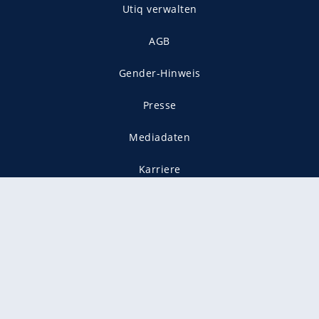
Utiq verwalten
AGB
Gender-Hinweis
Presse
Mediadaten
Karriere
Vertragskündigung
Vertrag widerrufen
gekennzeichnet mit
freenet ist Mitglied im JUSPROG e.V.