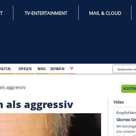
INTERNET
TV-ENTERTAINMENT
♥
IFESTYLE
DIGITAL
SPIELEN
MAIL
DOMAIN
 outet sich als aggressiv
 sich als aggressiv