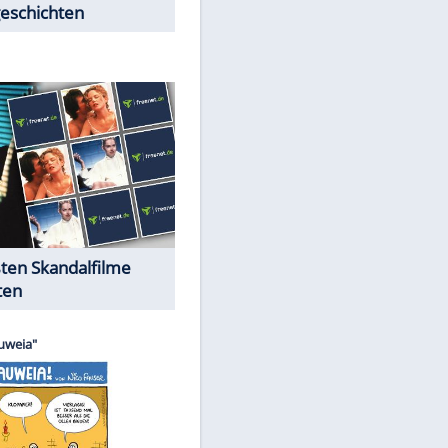
Peinliche Auftritte auf dem
roten Teppich
Cartoons "Das Wahre Leben"