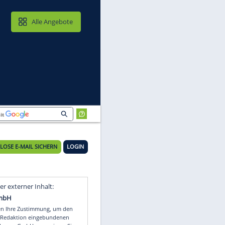
MAIL & CLOUD
Alle Angebote
KOSTENLOSE E-MAIL SICHERN
LOGIN
Video
Empfohlener externer Inhalt: