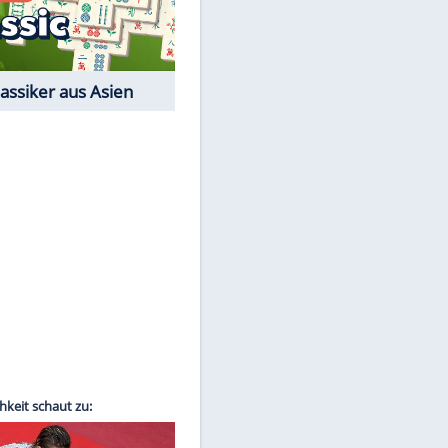
Film-Quiz: Bist Du ein
Cineast?
Kostenlos spielen