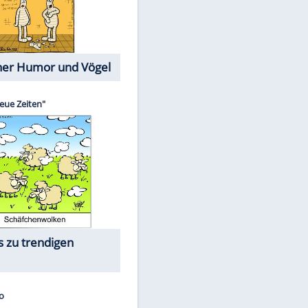
Cartoons mit wahren
Lebensgeschichten
Memo-Spiel
Die größten Skandalfilme