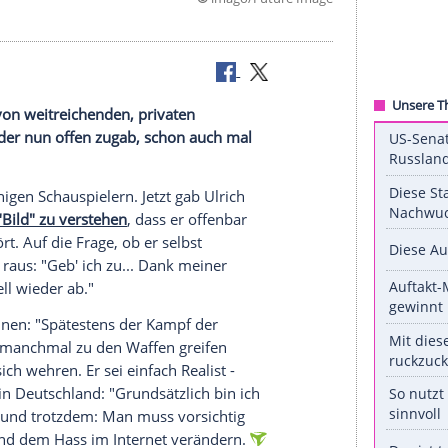
©
imago/Future
d
cht gerade von weitreichenden, privaten
ch Matthes
, der nun offen zugab, schon auch mal
utschsprachigen Schauspielern. Jetzt gab
Ulrich
ew mit der "Bild" zu verstehen
, dass er offenbar