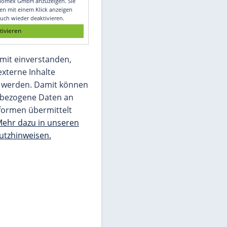
Glomex GmbH
Wir benötigen Ihre Zustimmung, um den
von unserer Redaktion eingebundenen
Inhalt von Glomex GmbH anzuzeigen. Sie
können diesen mit einem Klick anzeigen
lassen und auch wieder deaktivieren.
jetzt aktivieren
Ich bin damit einverstanden,
dass mir externe Inhalte
angezeigt werden. Damit können
personenbezogene Daten an
Drittplattformen übermittelt
werden.
Mehr dazu in unseren
Datenschutzhinweisen.