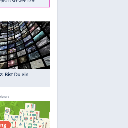
Diese Autos haben uns verlassen
Auftakt-Misere gestoppt: Berlin
gewinnt in Bochum
Mit diesen Tricks wird der Grill
ruckzuck sauber
So nutzt man alte Smartphones
sinnvoll
Das ist typisch schwedisch!
Quiz
EITE