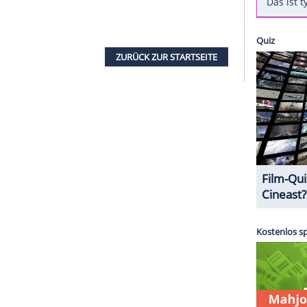
Zunft gehört. Auf die Frage, ob er selbst
Matthes
frei raus: "Geb' ich zu... Dank meiner
nauso schnell wieder ab."
fist bezeichnen: "Spätestens der Kampf der
gt, dass man manchmal zu den Waffen greifen
sse man sich wehren. Er sei einfach Realist -
he Situation in Deutschland: "Grundsätzlich bin ich
Deutschland, und trotzdem: Man muss vorsichtig
g der AfD und dem Hass im Internet verändern.
ZURÜCK ZUR STARTS