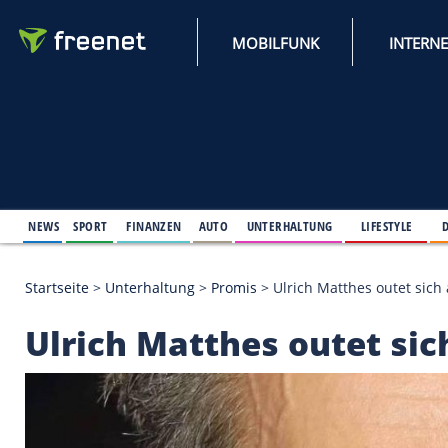
MOBILFUNK
NEWS
SPORT
FINANZEN
AUTO
UNTERHALTUNG
L
Startseite
>
Unterhaltung
>
Promis
>
Ulrich Matthes
Ulrich Matthes outet