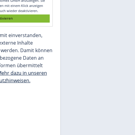
Glomex GmbH
Wir benötigen Ihre Zustimmung, um den
von unserer Redaktion eingebundenen
Inhalt von Glomex GmbH anzuzeigen. Sie
können diesen mit einem Klick anzeigen
lassen und auch wieder deaktivieren.
jetzt aktivieren
Ich bin damit einverstanden,
dass mir externe Inhalte
angezeigt werden. Damit können
personenbezogene Daten an
Drittplattformen übermittelt
werden.
Mehr dazu in unseren
Datenschutzhinweisen.