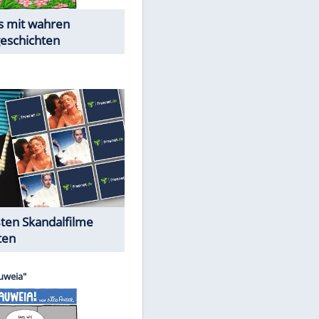
Die Öffentlichkeit schaut zu:
Peinliche Auftritte auf dem
roten Teppich
Cartoons "Das Wahre Leben"