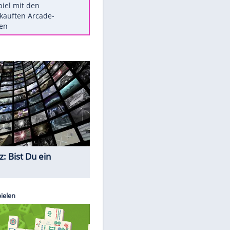
Die größten Mythen über
Medikamente
Berlins Matchwinner Grönning:
"Veränderte Perspektive"
Vorsicht: Diese 17 Dinge hassen
Katzen
Illegales Asphalt-Kartell muss
Mio-Strafe zahlen
Memo-Spiel mit den
meistverkauften Arcade-
Maschinen
Quiz