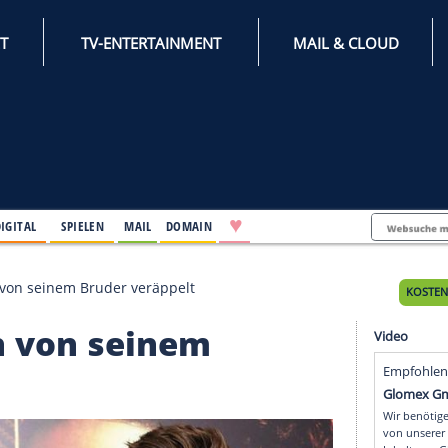
INTERNET
TV-ENTERTAINMENT
♥
IFESTYLE
DIGITAL
SPIELEN
MAIL
DOMAIN
 Hemsworth von seinem Bruder veräppelt
worth von seinem