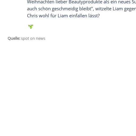
Brad Pitt (50),
George Clooney
(53),
John
amerikanischen "People"-Magazin zum "
Australier
Chris Hemsworth
(31,
"Thor"
)
weiblicher
Fanpost
wahrscheinlich gar ni
Sticheleien seines Bruders Liam (24,
"Die
abfinden.
Sehen Sie
Chris Hemsworth
auf
MyVideo
"Ich habe den Schönling eine ganze Weile
Weihnachten
lieber Beautyprodukte als 
auch schön geschmeidig bleibt", witzelt
Chris
wohl für Liam einfallen lässt?
Quelle:
spot on news