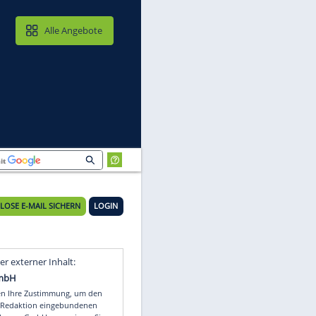
MAIL & CLOUD
Alle Angebote
KOSTENLOSE E-MAIL SICHERN
LOGIN
Video
Empfohlener externer Inhalt: