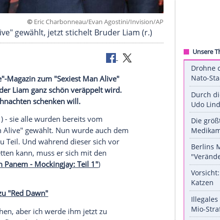
©
Eric Charbonneau/Evan Agostini/Invis
t Man Alive" gewählt, jetzt stichelt Bruder Liam (r
om "People"-Magazin zum "Sexiest Man Alive"
on seinem Bruder Liam ganz schön veräppelt wird.
Chris zu Weihnachten schenken will.