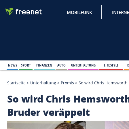
MOBILFUNK
NEWS
SPORT
FINANZEN
AUTO
UNTERHALTUNG
L
Startseite
>
Unterhaltung
>
Promis
>
So wird Chris
So wird Chris Hems