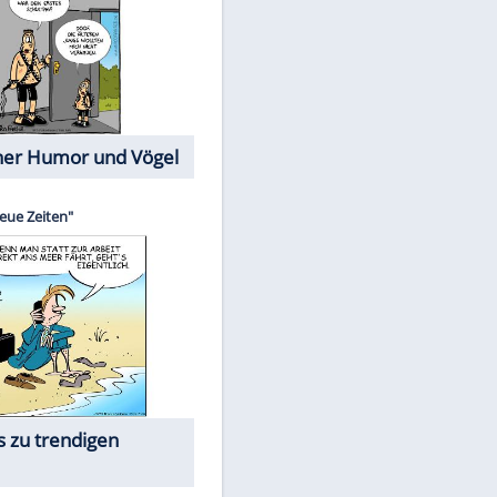
Cartoons mit wahren
Lebensgeschichten
Memo-Spiel