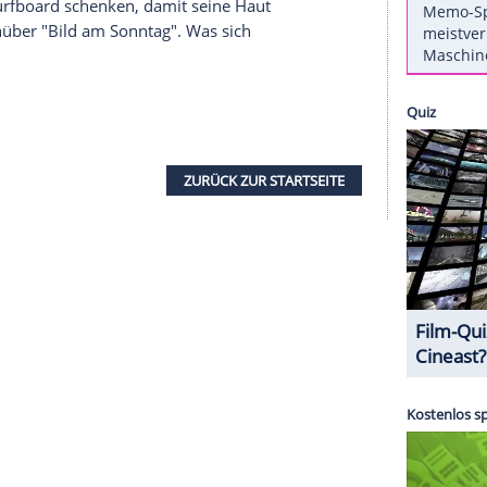
ny Depp
(51) - sie alle wurden bereits vom
Sexiest Man
Alive
" gewählt. Nun wurde auch dem
 diese
Ehre
zu Teil. Und während dieser sich vor
cht mehr retten kann, muss er sich mit den
 Tribute von
Panem
- Mockingjay: Teil 1"
)
im
Trailer
zu "Red Dawn"
 nicht gesehen, aber ich werde ihm jetzt zu
ein neues Surfboard schenken, damit seine Haut
e Liam gegenüber "Bild am Sonntag". Was sich