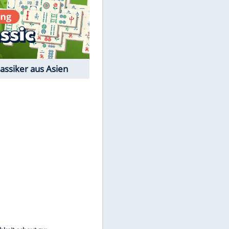
EITE
Film-Quiz: Bist Du ein
Cineast?
Kostenlos spielen