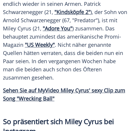
endlich wieder in seinen Armen.
Patrick
Schwarzenegger
(21,
"Kindsköpfe 2"
), der Sohn von
Arnold Schwarzenegger
(67, "Predator"), ist mit
Miley Cyrus
(21,
"Adore You"
) zusammen. Das
behauptet zumindest das amerikanische Promi-
Magazin
"US Weekly"
. Nicht näher genannte
Quellen hätten verraten, dass die beiden nun ein
Paar seien. In den vergangenen Wochen habe
man die beiden auch schon des Öfteren
zusammen gesehen.
Sehen Sie auf
MyVideo
Miley Cyrus' sexy
Clip
zum
Song "Wrecking Ball"
So präsentiert sich Miley Cyrus bei