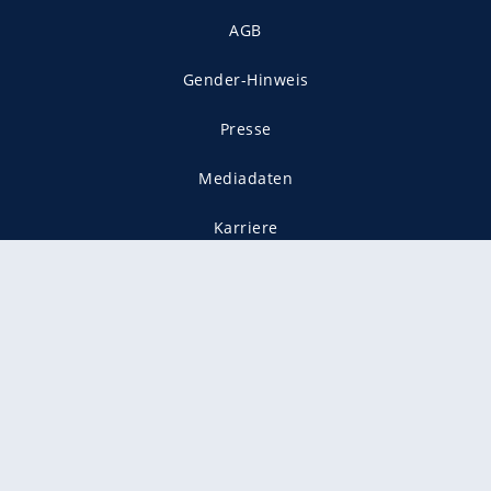
AGB
Gender-Hinweis
Presse
Mediadaten
Karriere
Vertragskündigung
Vertrag widerrufen
gekennzeichnet mit
freenet ist Mitglied im JUSPROG e.V.