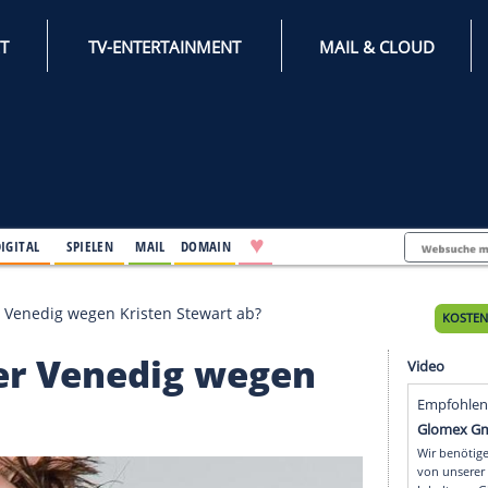
INTERNET
TV-ENTERTAINMENT
♥
IFESTYLE
DIGITAL
SPIELEN
MAIL
DOMAIN
on: Sagte er Venedig wegen Kristen Stewart ab?
agte er Venedig wegen