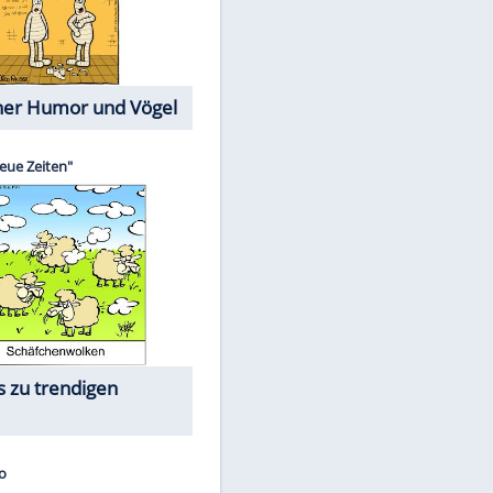
Cartoons mit wahren
Lebensgeschichten
Memo-Spiel
Die größten Skandalfilme