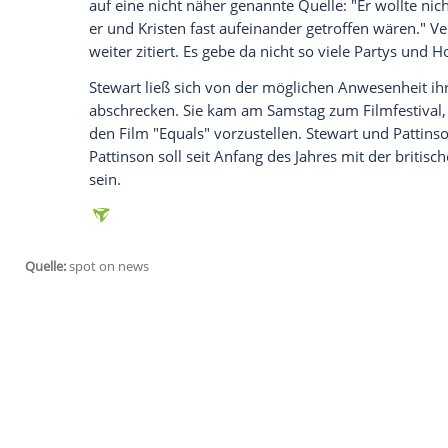
Robert Pattinson
(29,
"Königin der Wüste
Eigentlich hätte
Pattinson
am vergangenen
"The Childhood of a Leader" dabei sein s
aber wegen Terminengpässen - er dreht 
will jetzt allerdings
den wahren Grund fü
gebracht haben...
Auch in "Königin der Wüste" ist Robert
Pa
Pattinson habe gar nicht geplant, nach
V
auf eine nicht näher genannte Quelle: "Er
er und
Kristen
fast aufeinander getroffe
weiter zitiert. Es gebe da nicht so viele P
Stewart
ließ sich von der möglichen
Anwe
abschrecken. Sie kam am Samstag zum
F
den Film "Equals" vorzustellen.
Stewart
u