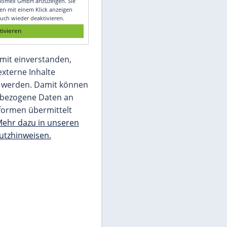
Glomex GmbH
Wir benötigen Ihre Zustimmung, um den
von unserer Redaktion eingebundenen
Inhalt von Glomex GmbH anzuzeigen. Sie
können diesen mit einem Klick anzeigen
lassen und auch wieder deaktivieren.
jetzt aktivieren
Ich bin damit einverstanden,
dass mir externe Inhalte
angezeigt werden. Damit können
personenbezogene Daten an
Drittplattformen übermittelt
werden.
Mehr dazu in unseren
Datenschutzhinweisen.