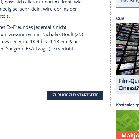
"
) wurde es beim
Filmfestival
in
Venedig
nichts.
 Wochenende bei der Präsentation seines Films
ollen. Dann entschuldigte sich der Schauspieler
in
Irland
gerade "The
Lost
City of Z".
"Pagesix.com"
r seine
Abwesenheit
in
Venedig
in
Erfahrung
ttinson
zu sehen. Den
Trailer
gibt es auf MyVideo
enedig
zu kommen, heißt es dort unter Berufung
 wollte nicht, dass sich alles nur darum dreht, wie
n wären."
Venedig
sei sehr klein, wird der Insider
artys und Hotels.
senheit
ihres Ex-Freundes jedenfalls nicht
ilmfestival
, um zusammen mit
Nicholas Hoult
(25)
nd
Pattinson
waren von 2009 bis 2013 ein Paar.