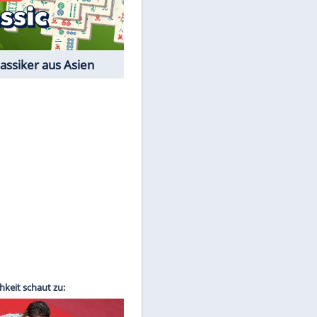
Film-Quiz: Bist Du ein
Cineast?
EITE
Kostenlos spielen