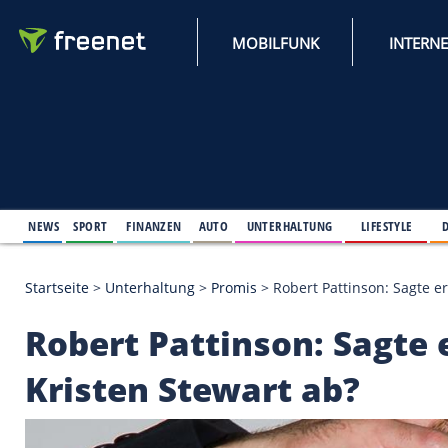
MOBILFUNK
NEWS
SPORT
FINANZEN
AUTO
UNTERHALTUNG
L
Startseite
>
Unterhaltung
>
Promis
>
Robert Pattins
Robert Pattinson: S