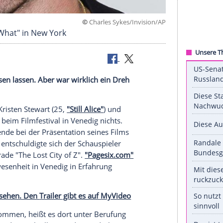
©
Charles Sykes/Invis
en Knows What" in New York
Venedig sausen lassen. Aber war wirklich ein Dreh
ght"-Stars
Kristen Stewart
(25,
"Still Alice"
) und