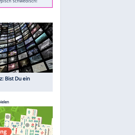
Diese Autos haben uns verlassen
Randale in Dresden: DFB-
Bundesgericht bestätigt Urteil
Mit diesen Tricks wird der Grill
ruckzuck sauber
So nutzt man alte Smartphones
sinnvoll
Das ist typisch schwedisch!
Quiz