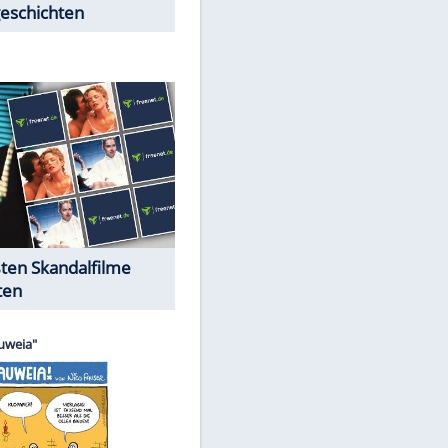
Peinliche Auftritte auf dem
roten Teppich
Cartoons "Das Wahre Leben"