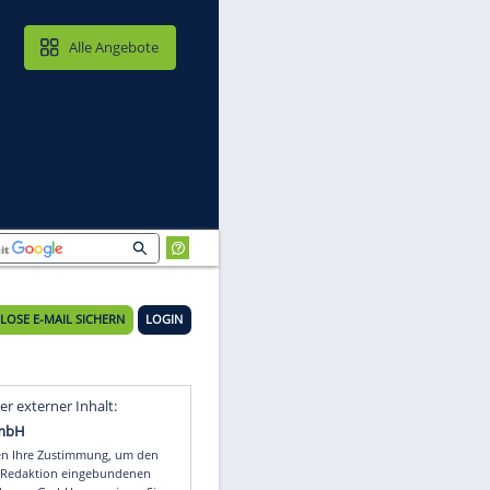
MAIL & CLOUD
Alle Angebote
KOSTENLOSE E-MAIL SICHERN
LOGIN
Video
Empfohlener externer Inhalt: