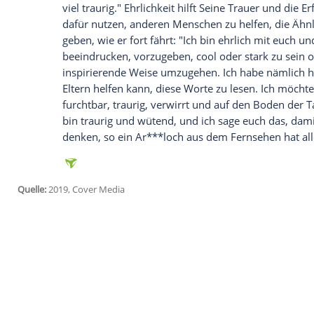
Schauspieler
Rob Delaney
(42, ‘Deathpoo
zum vierten Mal Vater. Doch erst im Janu
schwere Tragödie zu verkraften: Ihr zwei
Tragödie haben sie nicht verkraftet, und
Tunnels.
Rob
ist ein Wrack Der Darstelle
Trust’s Trust in
Fashion’
in
London
und ha
Trauer gesprochen, die ihn innerlich auf
erörtert er: "Ich bin ein Wrack. Mein Kin
Sack nasser Müll. Ich brauche viel Hilfe.
gelernt, nicht zu kontrollieren, wann d
viel traurig." Ehrlichkeit hilft Seine Trau
dafür nutzen, anderen Menschen zu helf
geben, wie er fort fährt: "Ich bin ehrlich
beeindrucken, vorzugeben, cool oder sta
inspirierende Weise umzugehen. Ich hab
Eltern helfen kann, diese Worte zu lesen. 