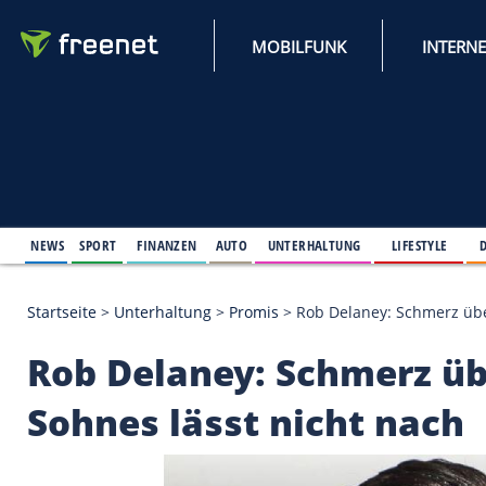
MOBILFUNK
NEWS
SPORT
FINANZEN
AUTO
UNTERHALTUNG
L
Startseite
>
Unterhaltung
>
Promis
>
Rob Delaney: 
Rob Delaney: Schmer