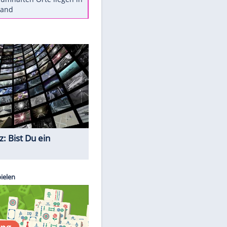
Diese Autos haben uns verlassen
Reese entschuldigt sich bei Fans:
"Tut mir aufrichtig leid"
Mit diesen Tricks wird der Grill
ruckzuck sauber
So nutzt man alte Smartphones
sinnvoll
Diese traumhaften Orte liegen in
Deutschland
Quiz