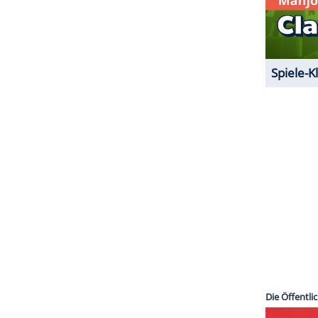
Boden der Tatsachen zurückgeholt zu fühlen. Ich
h das, damit trauernde Eltern das lesen und nicht
en hat alles im Griff."
ZURÜCK ZUR STARTS