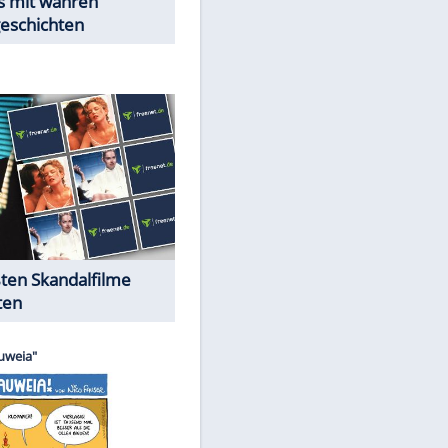
Peinliche Auftritte auf dem
roten Teppich
Cartoons "Das Wahre Leben"