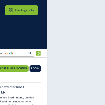
MAIL & CLOUD
Alle Angebote
KOSTENLOSE E-MAIL SICHERN
LOGIN
Video
Empfohlener externer Inhalt: