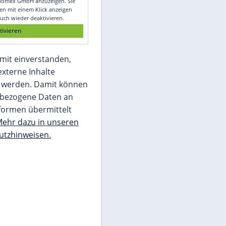
Glomex GmbH
Wir benötigen Ihre Zustimmung, um den
von unserer Redaktion eingebundenen
Inhalt von Glomex GmbH anzuzeigen. Sie
können diesen mit einem Klick anzeigen
lassen und auch wieder deaktivieren.
jetzt aktivieren
Ich bin damit einverstanden,
dass mir externe Inhalte
angezeigt werden. Damit können
personenbezogene Daten an
Drittplattformen übermittelt
werden.
Mehr dazu in unseren
Datenschutzhinweisen.