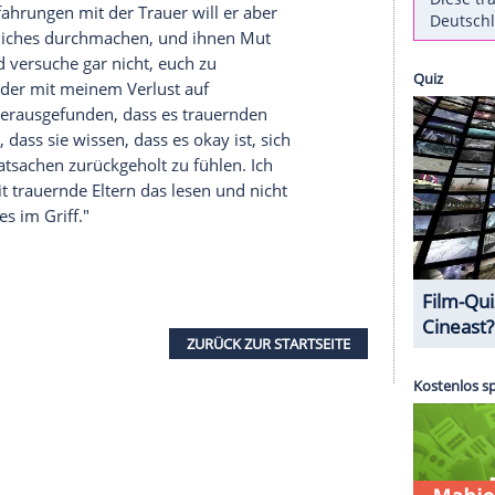
l 2’) wurde im August des vergangenen Jahres
ar 2018 hatten er und seine Frau Leah eine
 Jahre alter Sohn Henry starb an Krebs. Diese
Rob
sieht bis heute noch kein Licht am Ende des
r war auf einem Wohltätigkeitsevent für ‘Rainbow
t dort den Zuhörern gegenüber offen über seine
fresse. Im Gespräch mit dem ‘ Evening Standard’
d ist vor 14 Monaten gestorben und ich bin wie ein
 Es ist sehr schwer. Es kommt in Wellen. Ich habe
iese Wellen kommen. Momentan bin ich aber sehr
er und die Erfahrungen mit der Trauer will er aber
en, die Ähnliches durchmachen, und ihnen Mut
 mit euch und versuche gar nicht, euch zu
rk zu sein oder mit meinem Verlust auf
e nämlich herausgefunden, dass es trauernden
Ich möchte, dass sie wissen, dass es okay ist, sich