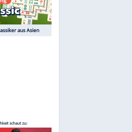
Film-Quiz: Bist Du ein
Cineast?
EITE
Kostenlos spielen