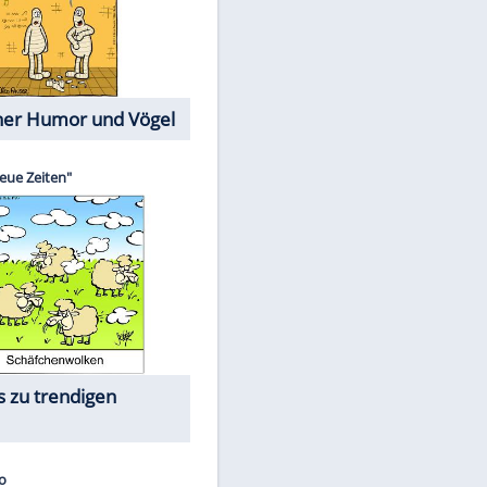
Cartoons mit wahren
Lebensgeschichten
Memo-Spiel
Die größten Skandalfilme